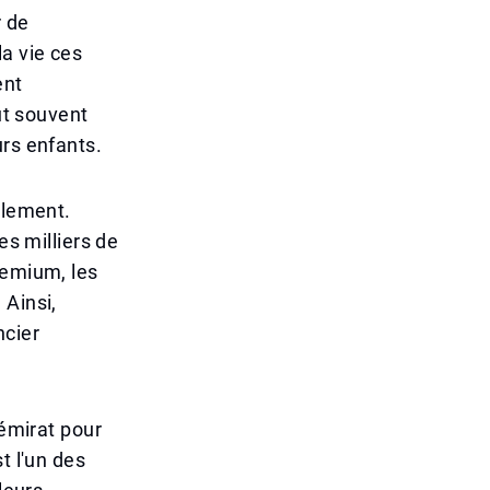
r de
a vie ces
ent
ut souvent
urs enfants.
blement.
es milliers de
remium, les
 Ainsi,
ncier
'émirat pour
t l'un des