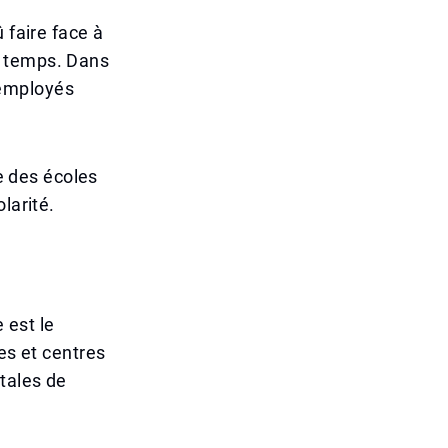
 faire face à
s temps. Dans
s employés
re des écoles
larité.
 est le
es et centres
tales de