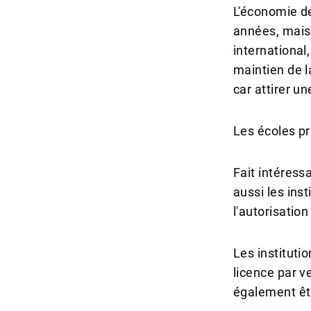
L'économie d
années, mais
international,
maintien de l
car attirer u
Les écoles p
Fait intéress
aussi les ins
l'autorisatio
Les instituti
licence par 
également êtr