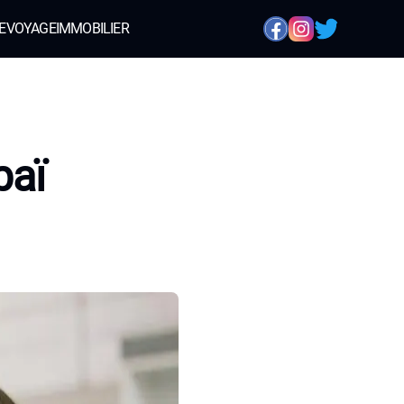
E
VOYAGE
IMMOBILIER
baï