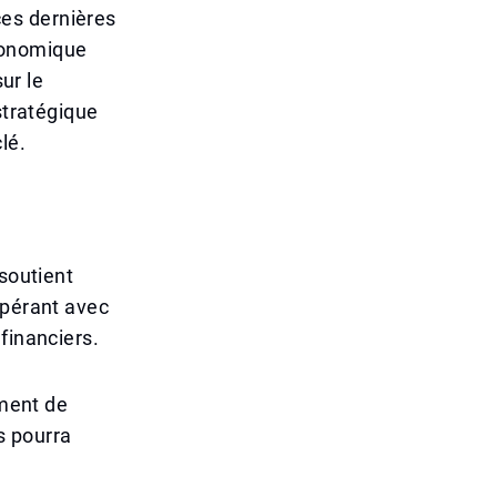
es dernières
conomique
ur le
stratégique
lé.
 soutient
opérant avec
financiers.
ement de
s pourra