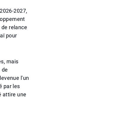
e 2026-2027,
eloppement
 de relance
aï pour
es, mais
e de
devenue l'un
é par les
é attire une