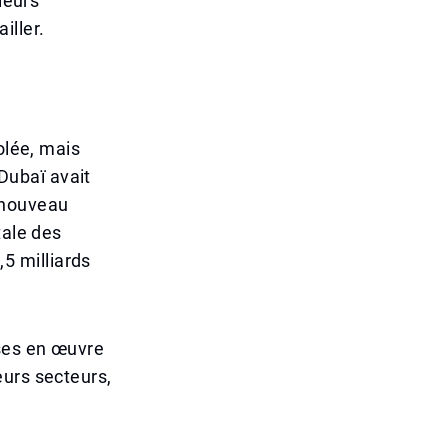
leurs
iller.
olée, mais
Dubaï avait
 nouveau
tale des
5 milliards
ises en œuvre
eurs secteurs,