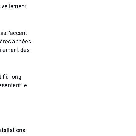
ouvellement
is l'accent
ières années.
eulement des
if à long
ésentent le
tallations