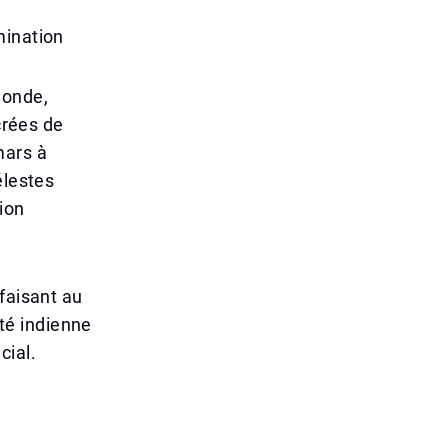
mination
monde,
crées de
mars à
élestes
ion
faisant au
té indienne
cial.