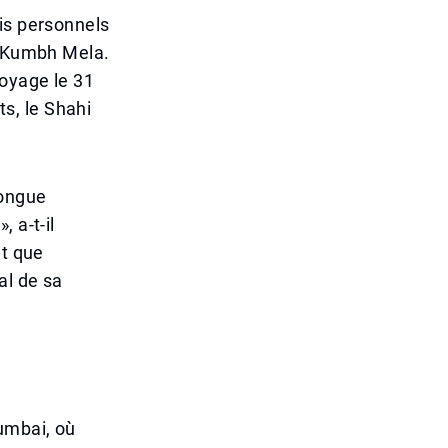
is personnels
u Kumbh Mela.
voyage le 31
ts, le Shahi
longue
 a-t-il
nt que
al de sa
umbai, où