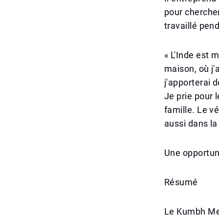
pour chercher
travaillé pen
« L'Inde est 
maison, où j'
j'apporterai 
Je prie pour 
famille. Le v
aussi dans la 
Une opportuni
Résumé
Le Kumbh Mel