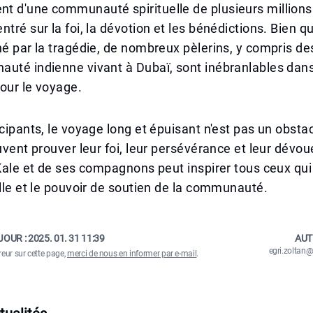
t d'une communauté spirituelle de plusieurs millions
tré sur la foi, la dévotion et les bénédictions. Bien qu
hé par la tragédie, de nombreux pèlerins, y compris 
uté indienne vivant à Dubaï, sont inébranlables dans
our le voyage.
icipants, le voyage long et épuisant n'est pas un obsta
euvent prouver leur foi, leur persévérance et leur dévo
 Kale et de ses compagnons peut inspirer tous ceux qui 
elle et le pouvoir de soutien de la communauté.
JOUR :
2025. 01. 31 11:39
AUT
egri.zolta
reur sur cette page,
merci de nous en informer par e-mail
.