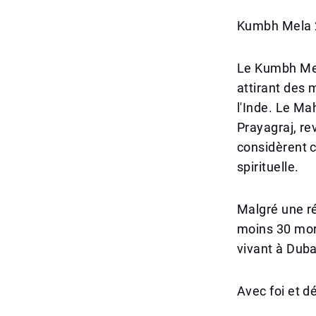
Kumbh Mela 20
Le Kumbh Mel
attirant des 
l'Inde. Le Ma
Prayagraj, re
considèrent c
spirituelle.
Malgré une ré
moins 30 mor
vivant à Duba
Avec foi et d