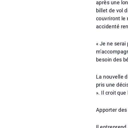
après une lon
billet de vol 
couvriront le 
accidenté ren
« Je ne sera
m'accompagner
besoin des bé
La nouvelle de
pris une déci
». Il croit qu
Apporter des
Il entreprend