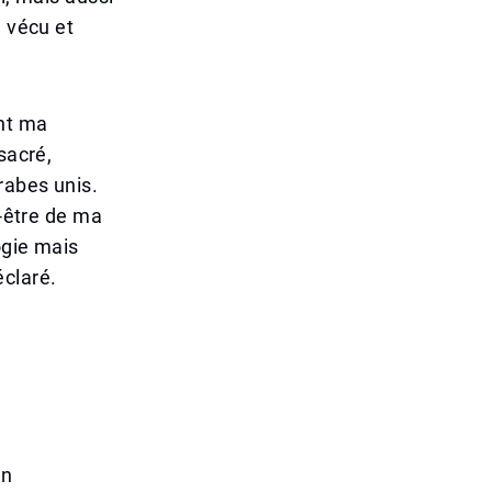
a vécu et
ont ma
sacré,
rabes unis.
n-être de ma
ogie mais
éclaré.
un