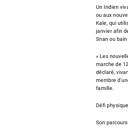
Un Indien viv
ou aux nouvel
Kale, qui uti
janvier afin d
Snan ou bain
« Les nouvell
marche de 12 
déclaré, viva
membre d'une 
famille.
Défi physique 
Son parcours 