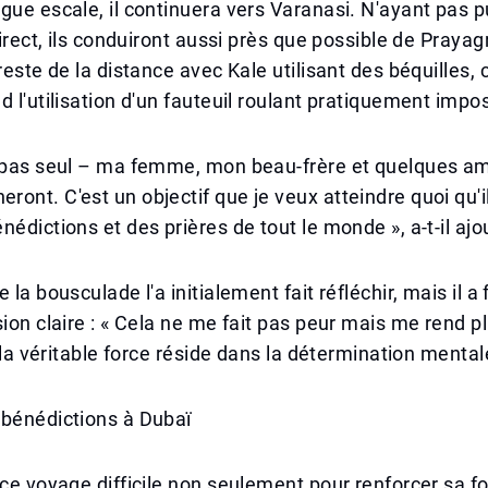
gue escale, il continuera vers Varanasi. N'ayant pas p
direct, ils conduiront aussi près que possible de Prayagr
reste de la distance avec Kale utilisant des béquilles, c
d l'utilisation d'un fauteuil roulant pratiquement impos
i pas seul – ma femme, mon beau-frère et quelques a
ont. C'est un objectif que je veux atteindre quoi qu'il 
nédictions et des prières de tout le monde », a-t-il ajo
 la bousculade l'a initialement fait réfléchir, mais il a
sion claire : « Cela ne me fait pas peur mais me rend 
e la véritable force réside dans la détermination mental
 bénédictions à Dubaï
 ce voyage difficile non seulement pour renforcer sa fo