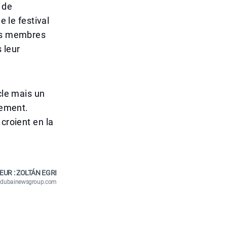
 de
e le festival
des membres
 leur
cle mais un
uement.
croient en la
EUR : ZOLTÁN EGRI
n@dubainewsgroup.com