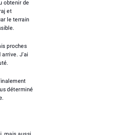
u obtenir de
aj et
ar le terrain
sible.
mis proches
arrive. J'ai
uté.
 finalement
plus déterminé
e.
i, mais aussi