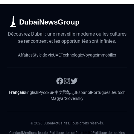
DubaiNewsGroup
Découvrez Dubai : une merveille moderne où les cultures
se rencontrent et les opportunités sont infinies.
Affaires
Style de vie
UAE
Technologie
Voyage
Immobilier
Français
English
Русский
中文
हिंदी
اردو
Español
Português
Deutsch
Magyar
Slovenský
©
2026
DubaiActualites. Tous droits réservés.
Contact
Mentions légales
Politique de confidentialité
Politique de cookies