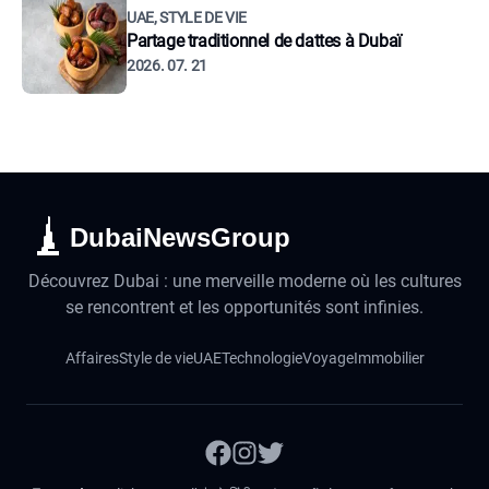
UAE, STYLE DE VIE
Partage traditionnel de dattes à Dubaï
2026. 07. 21
DubaiNewsGroup
Découvrez Dubai : une merveille moderne où les cultures
se rencontrent et les opportunités sont infinies.
Affaires
Style de vie
UAE
Technologie
Voyage
Immobilier