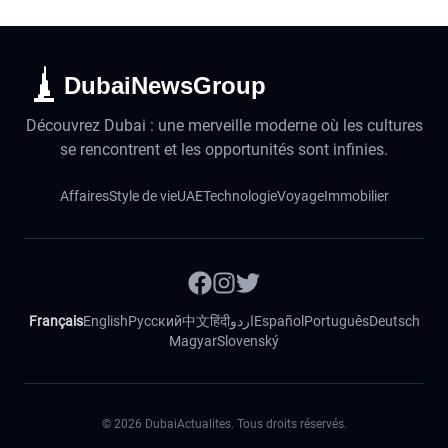
DubaiNewsGroup
Découvrez Dubai : une merveille moderne où les cultures
se rencontrent et les opportunités sont infinies.
Affaires
Style de vie
UAE
Technologie
Voyage
Immobilier
Français
English
Русский
中文
हिंदी
اردو
Español
Português
Deutsch
Magyar
Slovenský
©
2026
DubaiActualites. Tous droits réservés.