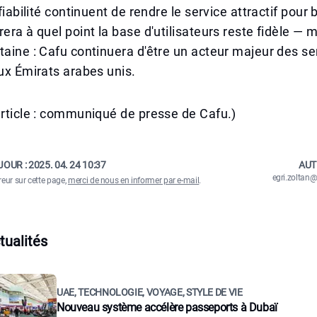
 fiabilité continuent de rendre le service attractif pou
rera à quel point la base d'utilisateurs reste fidèle — 
taine : Cafu continuera d'être un acteur majeur des ser
aux Émirats arabes unis.
article : communiqué de presse de Cafu.)
JOUR :
2025. 04. 24 10:37
AUT
egri.zolta
reur sur cette page,
merci de nous en informer par e-mail
.
tualités
UAE, TECHNOLOGIE, VOYAGE, STYLE DE VIE
Nouveau système accélère passeports à Dubaï