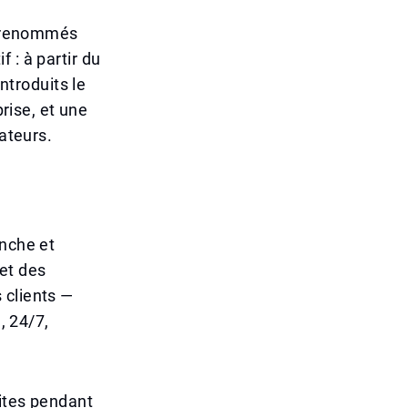
us renommés
 : à partir du
ntroduits le
prise, et une
sateurs.
anche et
et des
 clients —
, 24/7,
uites pendant