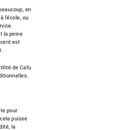
 beaucoup, en
à l'école, ou
rvice.
t la peine
 cent est
t.
tilité de Cafu
itionnelles.
nte pour
 cela puisse
ité, la