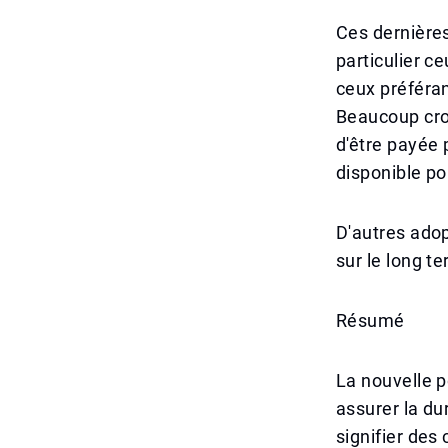
Ces dernière
particulier c
ceux préféran
Beaucoup croi
d'être payée 
disponible po
D'autres adopt
sur le long t
Résumé
La nouvelle p
assurer la du
signifier des