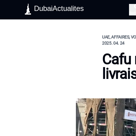
DubaiActualites
Rec
UAE, AFFAIRES, V
2025. 04. 24
Cafu r
livra