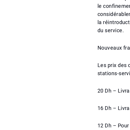
le confinemen
considérablem
la réintroduc
du service.
Nouveaux frai
Les prix des 
stations-servi
20 Dh – Livra
16 Dh – Livra
12 Dh – Pour