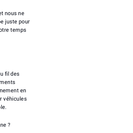
 et nous ne
e juste pour
 votre temps
 fil des
gements
onnement en
r véhicules
le.
ine ?