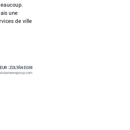
r beaucoup.
mais une
vices de ville
EUR : ZOLTÁN EGRI
n@dubainewsgroup.com