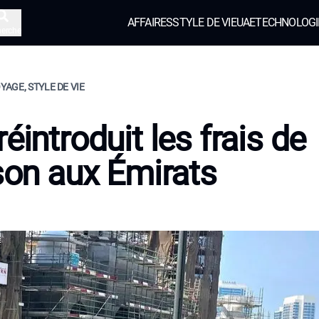
AFFAIRES
STYLE DE VIE
UAE
TECHNOLOGI
herche
OYAGE, STYLE DE VIE
éintroduit les frais de
ison aux Émirats