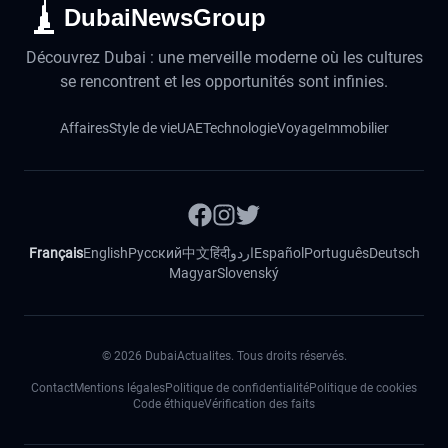
DubaiNewsGroup
Découvrez Dubai : une merveille moderne où les cultures
se rencontrent et les opportunités sont infinies.
Affaires
Style de vie
UAE
Technologie
Voyage
Immobilier
Français
English
Русский
中文
हिंदी
اردو
Español
Português
Deutsch
Magyar
Slovenský
©
2026
DubaiActualites. Tous droits réservés.
Contact
Mentions légales
Politique de confidentialité
Politique de cookies
Code éthique
Vérification des faits