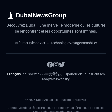
DubaiNewsGroup
Découvrez Dubai : une merveille moderne où les cultures
se rencontrent et les opportunités sont infinies.
Affaires
Style de vie
UAE
Technologie
Voyage
Immobilier
Français
English
Русский
中文
हिंदी
اردو
Español
Português
Deutsch
Magyar
Slovenský
©
2026
DubaiActualites. Tous droits réservés.
Contact
Mentions légales
Politique de confidentialité
Politique de cookies