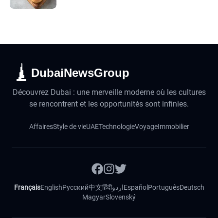
DubaiNewsGroup
Découvrez Dubai : une merveille moderne où les cultures
se rencontrent et les opportunités sont infinies.
Affaires
Style de vie
UAE
Technologie
Voyage
Immobilier
Français
English
Русский
中文
हिंदी
اردو
Español
Português
Deutsch
Magyar
Slovenský