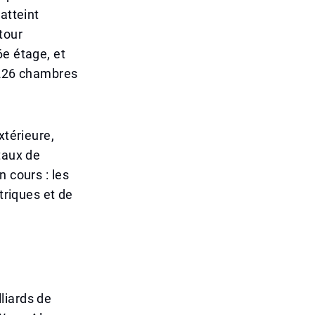
atteint
tour
6e étage, et
1 226 chambres
xtérieure,
taux de
 cours : les
triques et de
liards de