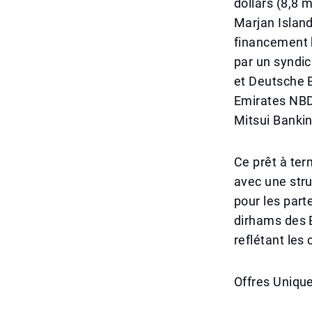
dollars (8,8 
Marjan Island
financement h
par un syndi
et Deutsche B
Emirates NBD
Mitsui Banki
Ce prêt à ter
avec une struc
pour les parte
dirhams des É
reflétant le
Offres Uniqu