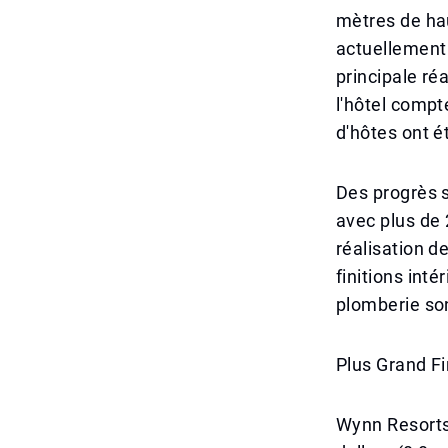
mètres de hau
actuellement 
principale ré
l'hôtel compt
d'hôtes ont é
Des progrès s
avec plus de 
réalisation d
finitions int
plomberie so
Plus Grand F
Wynn Resorts 