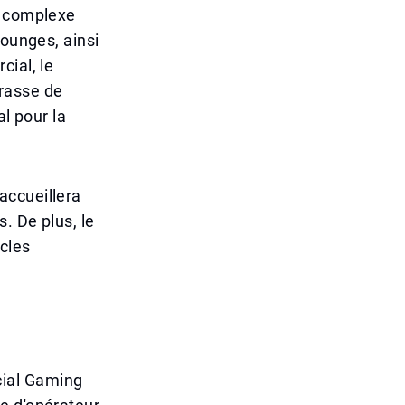
e complexe
lounges, ainsi
cial, le
rasse de
al pour la
accueillera
. De plus, le
cles
cial Gaming