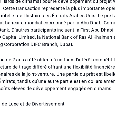
milliards de dirhams) pour le développement du projet
. Cette transaction représente la plus importante opé
ôtelier de l'histoire des Émirats Arabes Unis. Le prêt
cat bancaire mondial coordonné par la Abu Dhabi Com
ank. D'autres participants incluent la First Abu Dhabi
 Capital Limited, la National Bank of Ras Al Khaimah
ng Corporation DIFC Branch, Dubaï.
me de 7 ans a été obtenu à un taux d'intérêt compétiti
ture de tirage différé offrant une flexibilité financière
naires de la joint-venture. Une partie du prêt est libel
mirats, tandis qu'une autre partie est en dollars amér
s coûts élevés de développement engagés en dirhams.
e de Luxe et de Divertissement