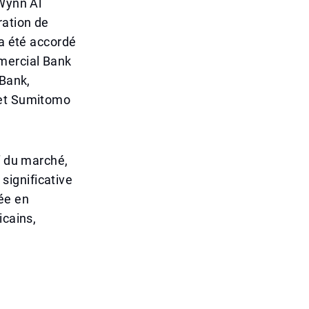
 Wynn Al
ration de
 a été accordé
mercial Bank
 Bank,
 et Sumitomo
f du marché,
 significative
lée en
icains,