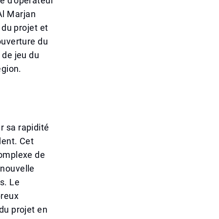
e d'opérateur
Al Marjan
 du projet et
ouverture du
 de jeu du
égion.
 sa rapidité
dent. Cet
complexe de
 nouvelle
s. Le
breux
du projet en