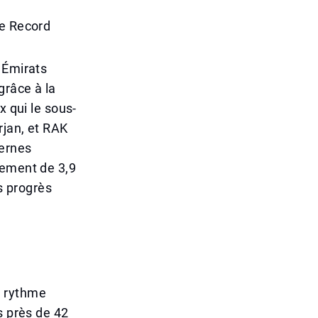
se Record
 Émirats
grâce à la
x qui le sous-
rjan, et RAK
dernes
sement de 3,9
es progrès
n rythme
s près de 42