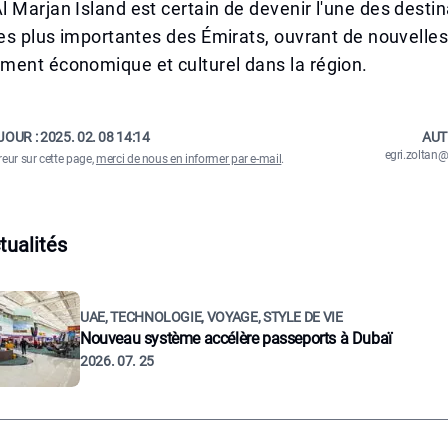
 Marjan Island est certain de devenir l'une des destin
les plus importantes des Émirats, ouvrant de nouvelle
ment économique et culturel dans la région.
JOUR :
2025. 02. 08 14:14
AUT
egri.zolta
reur sur cette page,
merci de nous en informer par e-mail
.
tualités
UAE, TECHNOLOGIE, VOYAGE, STYLE DE VIE
Nouveau système accélère passeports à Dubaï
2026. 07. 25