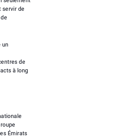
on seulement
 servir de
 de
e un
centres de
acts à long
nationale
groupe
 les Émirats