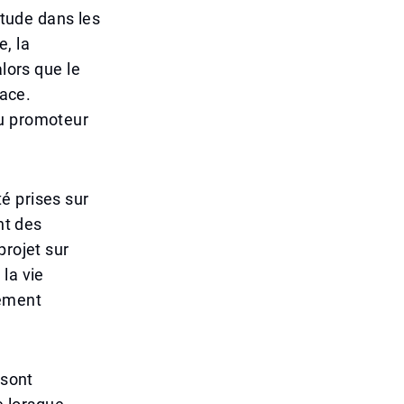
itude dans les
, la
lors que le
lace.
du promoteur
é prises sur
nt des
projet sur
la vie
lement
 sont