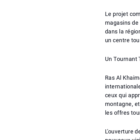
Le projet co
magasins de l
dans la régio
un centre tou
Un Tournant 
Ras Al Khaima
international
ceux qui appr
montagne, et 
les offres to
L'ouverture d