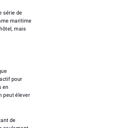
 série de
risme maritime
hôtel, mais
que
actif pour
s en
n peut élever
tant de