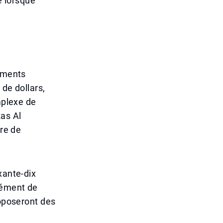
 lorsque
pements
 de dollars,
mplexe de
Ras Al
tre de
xante-dix
lément de
roposeront des