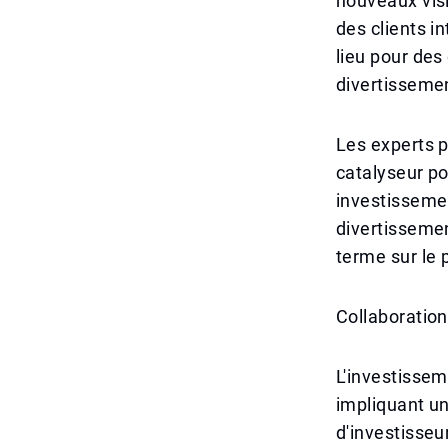
nouveaux visi
des clients i
lieu pour de
divertisseme
Les experts 
catalyseur p
investissemen
divertissemen
terme sur le
Collaboration
L'investissem
impliquant un
d'investisseur