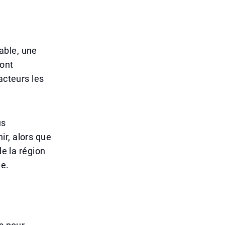
able, une
sont
acteurs les
us
ir, alors que
de la région
ue.