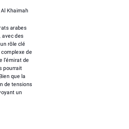
s Al Khaimah
rats arabes
, avec des
un rôle clé
e complexe de
e l’émirat de
s pourrait
 Bien que la
on de tensions
nvoyant un