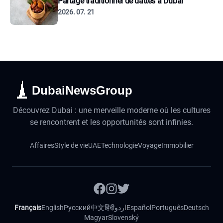
Partage traditionnel de dattes à Dubaï
2026. 07. 21
DubaiNewsGroup
Découvrez Dubai : une merveille moderne où les cultures
se rencontrent et les opportunités sont infinies.
Affaires
Style de vie
UAE
Technologie
Voyage
Immobilier
Français
English
Русский
中文
हिंदी
اردو
Español
Português
Deutsch
Magyar
Slovenský