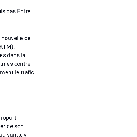
ils pas Entre
 nouvelle de
(KTM).
les dans la
eunes contre
ment le trafic
éroport
ier de son
 suivants, y