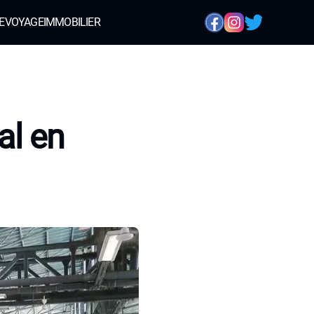
E
VOYAGE
IMMOBILIER
al en