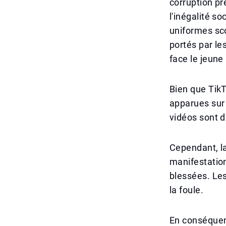
corruption pr
l'inégalité s
uniformes sco
portés par le
face le jeun
Bien que TikT
apparues sur 
vidéos sont d
Cependant, la
manifestation
blessées. Les
la foule.
En conséquenc