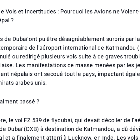
e Vols et Incertitudes : Pourquoi les Avions ne Volent-
épal ?
 de Dubaï ont pu être désagréablement surpris par la
temporaire de l'aéroport international de Katmandou 
nulé ou redirigé plusieurs vols suite à de graves troub
alaise. Les manifestations de masse menées par les j
nt népalais ont secoué tout le pays, impactant égale
irats arabes unis.
vraiment passé ?
e, le vol FZ 539 de flydubai, qui devait décoller de l'a
 de Dubaï (DXB) à destination de Katmandou, a dû dév
tial et a finalement atterri à Lucknow, en Inde. Les vols