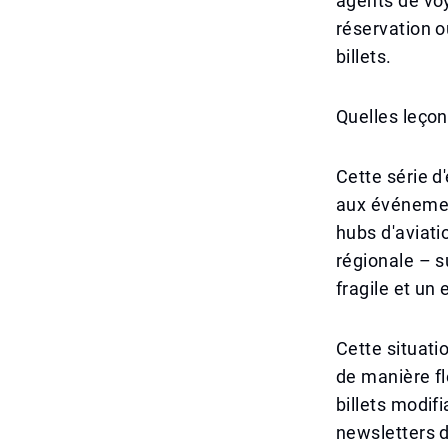
agents de vo
réservation o
billets.
Quelles leçon
Cette série d
aux événement
hubs d'aviatio
régionale – s
fragile et un
Cette situati
de manière fl
billets modif
newsletters d