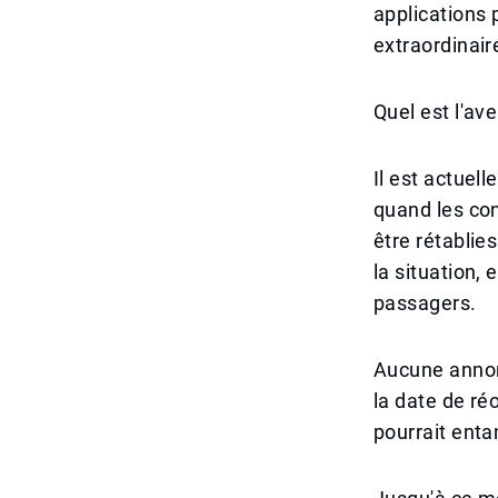
applications 
extraordinair
Quel est l'ave
Il est actuel
quand les con
être rétablie
la situation, 
passagers.
Aucune annonc
la date de ré
pourrait enta