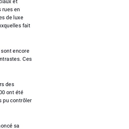
ciaux et
s rues en
es de luxe
uxquelles fait
s sont encore
ontrastes. Ces
rs des
00 ont été
s pu contrôler
noncé sa