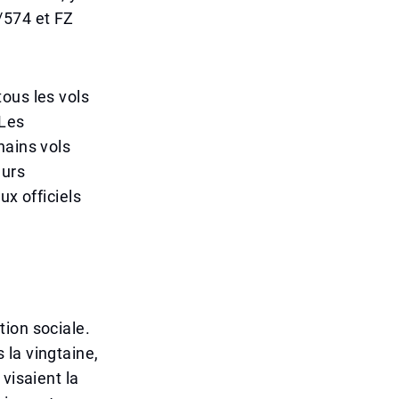
/574 et FZ
ous les vols
 Les
hains vols
eurs
ux officiels
ion sociale.
 la vingtaine,
visaient la