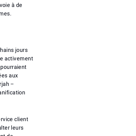
 voie à de
èmes.
hains jours
rce activement
 pourraient
ées aux
rjah –
anification
rvice client
lter leurs