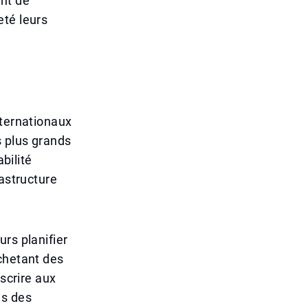
nt de
eté leurs
nternationaux
s plus grands
bilité
rastructure
rs planifier
chetant des
nscrire aux
ns des