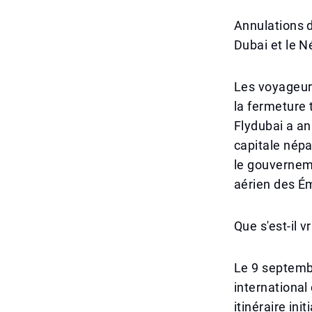
Annulations d
Dubai et le N
Les voyageurs
la fermeture 
Flydubai a an
capitale nép
le gouverneme
aérien des Ém
Que s'est-il 
Le 9 septembr
international
itinéraire ini