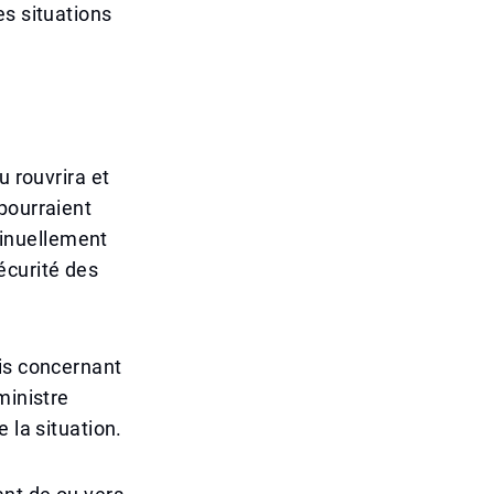
es situations
u rouvrira et
pourraient
ntinuellement
sécurité des
ais concernant
ministre
 la situation.