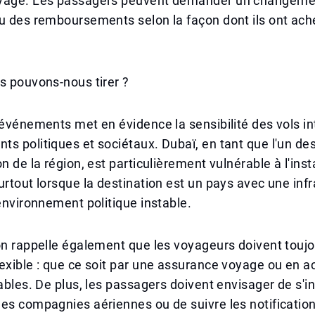
yage. Les passagers peuvent demander un changeme
u des remboursements selon la façon dont ils ont ach
s pouvons-nous tirer ?
'événements met en évidence la sensibilité des vols i
s politiques et sociétaux. Dubaï, en tant que l'un de
n de la région, est particulièrement vulnérable à l'insta
urtout lorsque la destination est un pays avec une inf
 environnement politique instable.
on rappelle également que les voyageurs doivent toujou
exible : que ce soit par une assurance voyage ou en a
iables. De plus, les passagers doivent envisager de s'i
es compagnies aériennes ou de suivre les notificatio