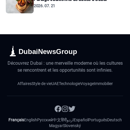
2026. 07. 21
DubaiNewsGroup
Découvrez Dubai : une merveille moderne où les cultures
se rencontrent et les opportunités sont infinies.
Affaires
Style de vie
UAE
Technologie
Voyage
Immobilier
Français
English
Русский
中文
हिंदी
اردو
Español
Português
Deutsch
Magyar
Slovenský