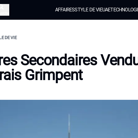
AFFAIRES
STYLE DE VIE
UAE
TECHNOLOGI
herche
LE DE VIE
res Secondaires Vendu
rais Grimpent