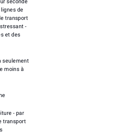
eur seconde
 lignes de
e transport
tressant -
s et des
n seulement
de moins à
me
ture - par
e transport
es