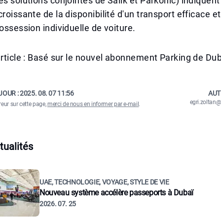
es solutions conjointes de Salik et Parkonic) indiquent
croissante de la disponibilité d'un transport efficace e
possession individuelle de voiture.
article : Basé sur le nouvel abonnement Parking de Dub
JOUR :
2025. 08. 07 11:56
AUT
egri.zolta
reur sur cette page,
merci de nous en informer par e-mail
.
tualités
UAE, TECHNOLOGIE, VOYAGE, STYLE DE VIE
Nouveau système accélère passeports à Dubaï
2026. 07. 25