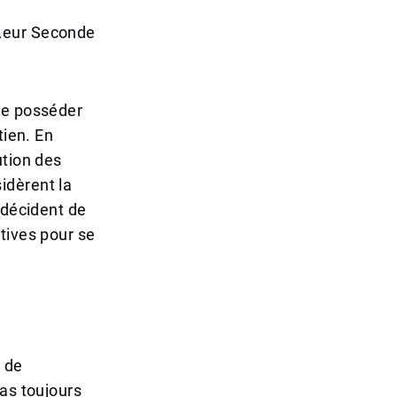
 Leur Seconde
ue posséder
tien. En
ution des
idèrent la
 décident de
tives pour se
 de
pas toujours