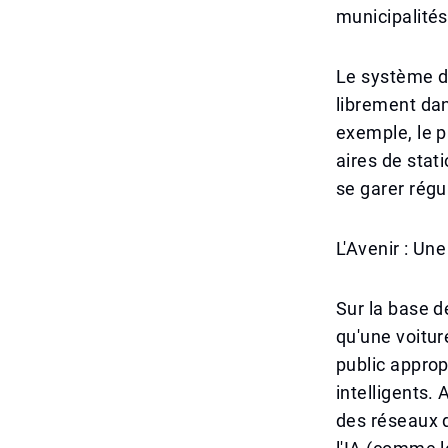
municipalités
Le système d
librement dan
exemple, le p
aires de stat
se garer régul
L'Avenir : Un
Sur la base d
qu'une voitur
public appro
intelligents.
des réseaux 