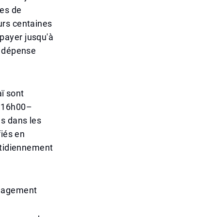
nes de
urs centaines
payer jusqu'à
e dépense
aï sont
t 16h00–
ms dans les
fiés en
otidiennement
ulagement