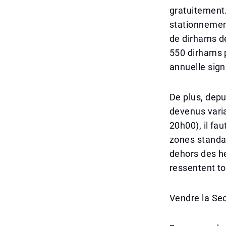
gratuitement
stationnemen
de dirhams d
550 dirhams p
annuelle signi
De plus, depu
devenus vari
20h00), il fa
zones standar
dehors des he
ressentent to
Vendre la Se