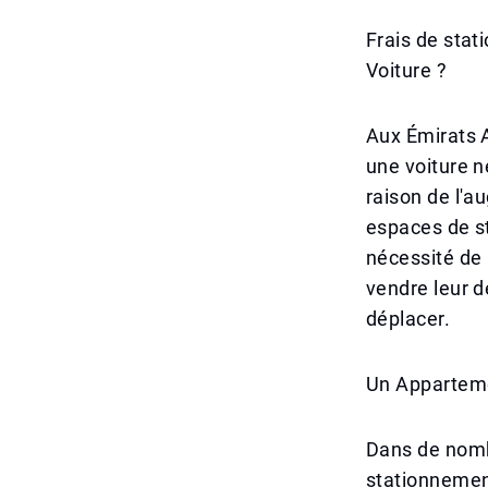
Frais de sta
Voiture ?
Aux Émirats A
une voiture n
raison de l'a
espaces de s
nécessité de 
vendre leur d
déplacer.
Un Apparteme
Dans de nomb
stationnement