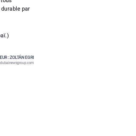
 tous
t durable par
aï.)
EUR : ZOLTÁN EGRI
n@dubainewsgroup.com