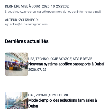
DERNIÈRE MISE À JOUR :
2025. 10. 25 23:32
Si vous trouvez une erreur sur cette page,
merci de nous en informer par e-mail
.
AUTEUR : ZOLTÁN EGRI
egri.zoltan@dubainewsgroup.com
Dernières actualités
UAE, TECHNOLOGIE, VOYAGE, STYLE DE VIE
Nouveau système accélère passeports à Dubaï
2026. 07. 25
UAE, VOYAGE, STYLE DE VIE
Mode d'emploi des reductions familiales à
Dubaï