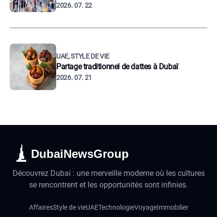
2026. 07. 22
UAE, STYLE DE VIE
Partage traditionnel de dattes à Dubaï
2026. 07. 21
DubaiNewsGroup
Découvrez Dubai : une merveille moderne où les cultures
se rencontrent et les opportunités sont infinies.
Affaires
Style de vie
UAE
Technologie
Voyage
Immobilier