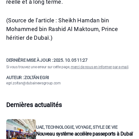
réelle et à long terme.
(Source de l'article : Sheikh Hamdan bin
Mohammed bin Rashid Al Maktoum, Prince
héritier de Dubaï.)
DERNIÈRE MISE À JOUR :
2025. 10. 05 11:27
Si vous trouvez une erreur sur cette page,
merci de nous en informer par e-mail
.
AUTEUR : ZOLTÁN EGRI
egri.zoltan@dubainewsgroup.com
Dernières actualités
UAE, TECHNOLOGIE, VOYAGE, STYLE DE VIE
Nouveau système accélère passeports à Dubaï