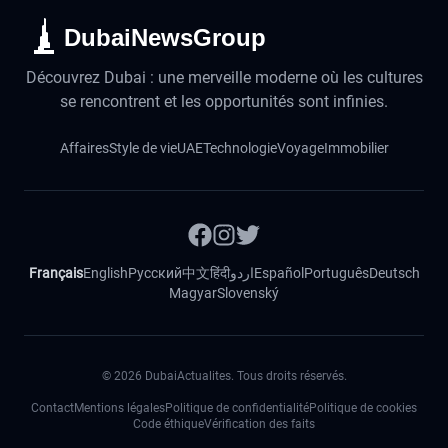
DubaiNewsGroup
Découvrez Dubai : une merveille moderne où les cultures
se rencontrent et les opportunités sont infinies.
Affaires
Style de vie
UAE
Technologie
Voyage
Immobilier
Français
English
Русский
中文
हिंदी
اردو
Español
Português
Deutsch
Magyar
Slovenský
©
2026
DubaiActualites. Tous droits réservés.
Contact
Mentions légales
Politique de confidentialité
Politique de cookies
Code éthique
Vérification des faits