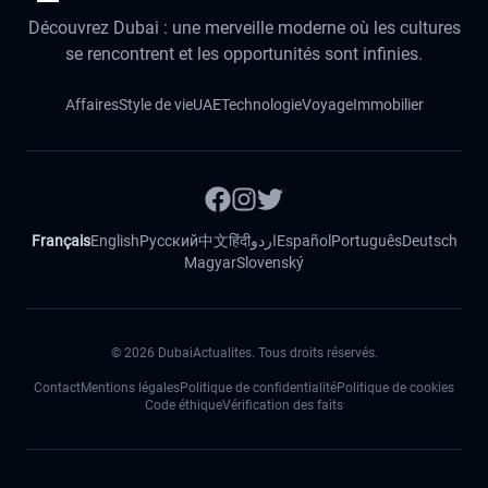
Découvrez Dubai : une merveille moderne où les cultures
se rencontrent et les opportunités sont infinies.
Affaires
Style de vie
UAE
Technologie
Voyage
Immobilier
Français
English
Русский
中文
हिंदी
اردو
Español
Português
Deutsch
Magyar
Slovenský
©
2026
DubaiActualites. Tous droits réservés.
Contact
Mentions légales
Politique de confidentialité
Politique de cookies
Code éthique
Vérification des faits