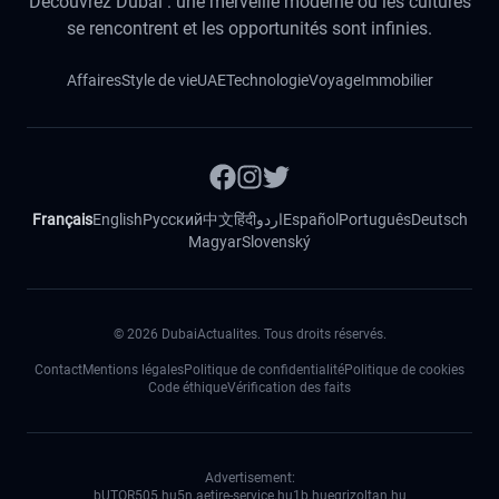
Découvrez Dubai : une merveille moderne où les cultures
se rencontrent et les opportunités sont infinies.
Affaires
Style de vie
UAE
Technologie
Voyage
Immobilier
Français
English
Русский
中文
हिंदी
اردو
Español
Português
Deutsch
Magyar
Slovenský
©
2026
DubaiActualites. Tous droits réservés.
Contact
Mentions légales
Politique de confidentialité
Politique de cookies
Code éthique
Vérification des faits
Advertisement:
bUTOR5
05.hu
5n.ae
tire-service.hu
1b.hu
egrizoltan.hu