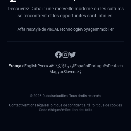
Découvrez Dubai : une merveille moderne où les cultures
se rencontrent et les opportunités sont infinies.
Affaires
Style de vie
UAE
Technologie
Voyage
Immobilier
Français
English
Русский
中文
हिंदी
اردو
Español
Português
Deutsch
Magyar
Slovenský
©
2026
DubaiActualites. Tous droits réservés.
Contact
Mentions légales
Politique de confidentialité
Politique de cookies
Code éthique
Vérification des faits