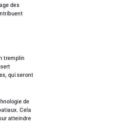
tage des
ntribuent
n tremplin
 sert
s, qui seront
chnologie de
patiaux. Cela
our atteindre