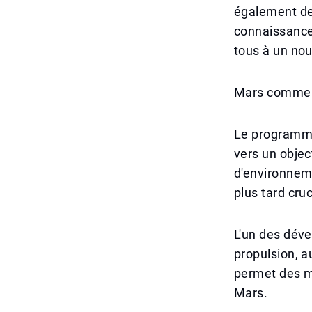
également de 
connaissances
tous à un nou
Mars comme p
Le programme 
vers un objec
d'environneme
plus tard cru
L'un des déve
propulsion, a
permet des mi
Mars.