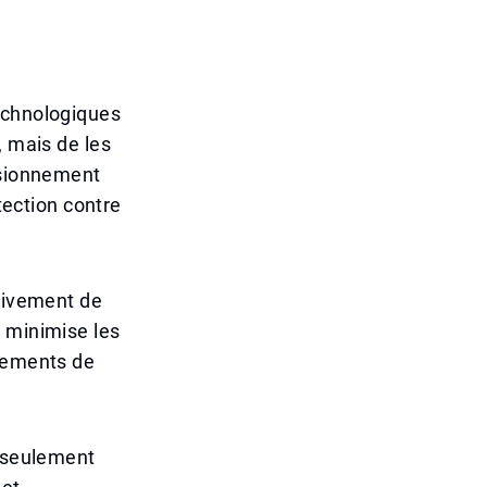
echnologiques
, mais de les
isionnement
tection contre
ssivement de
e minimise les
ppements de
n seulement