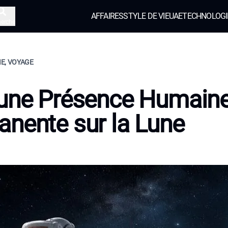
AFFAIRES
STYLE DE VIE
UAE
TECHNOLOGI
herche
E, VOYAGE
 une Présence Humain
nente sur la Lune