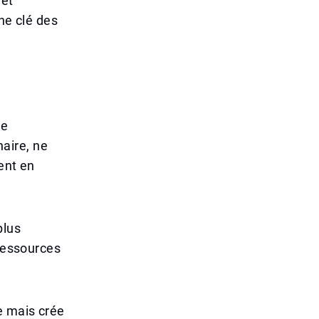
 et
une clé des
ne
aire, ne
lent en
plus
 ressources
e mais crée