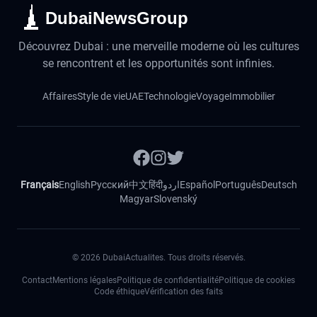
DubaiNewsGroup
Découvrez Dubai : une merveille moderne où les cultures
se rencontrent et les opportunités sont infinies.
Affaires
Style de vie
UAE
Technologie
Voyage
Immobilier
Français
English
Русский
中文
हिंदी
اردو
Español
Português
Deutsch
Magyar
Slovenský
©
2026
DubaiActualites. Tous droits réservés.
Contact
Mentions légales
Politique de confidentialité
Politique de cookies
Code éthique
Vérification des faits