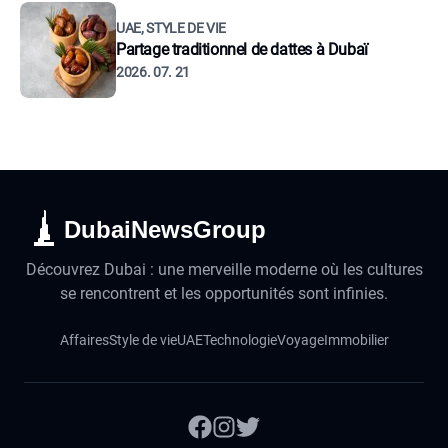
UAE, STYLE DE VIE
Partage traditionnel de dattes à Dubaï
2026. 07. 21
DubaiNewsGroup
Découvrez Dubai : une merveille moderne où les cultures
se rencontrent et les opportunités sont infinies.
Affaires
Style de vie
UAE
Technologie
Voyage
Immobilier