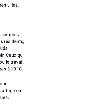
es villes.
dissement à
es résidents,
auds,
ir. Ceux qui
u le travail,
res à 10 °C.
leur
auffage ou
ques.