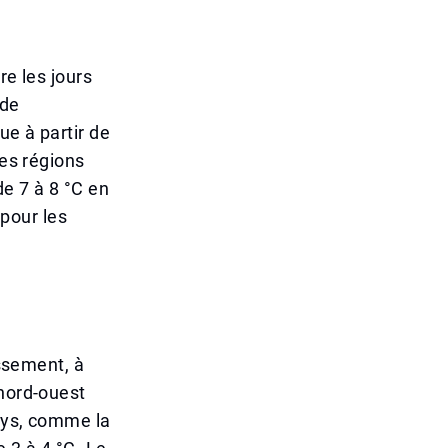
re les jours
 de
ue à partir de
les régions
e 7 à 8 °C en
pour les
issement, à
 nord-ouest
pays, comme la