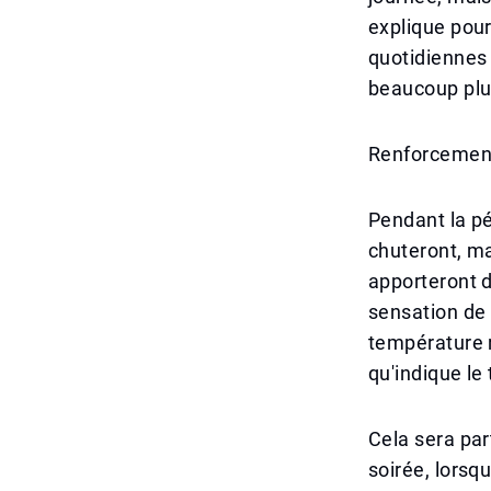
explique pour
quotidiennes
beaucoup plu
Renforcement 
Pendant la pé
chuteront, ma
apporteront d
sensation de f
température r
qu'indique l
Cela sera par
soirée, lorsq