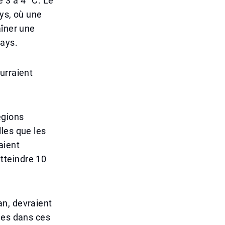
 3 à 4 °C. Le
ays, où une
aîner une
pays.
urraient
égions
les que les
aient
tteindre 10
an, devraient
nes dans ces