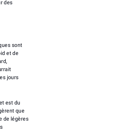
ur des
ques sont
id et de
rd,
rrait
es jours
et est du
ggèrent que
e de légères
ps