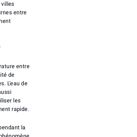
villes
rnes entre
ement
?
rature entre
ité de
s. L'eau de
aussi
liser les
ment rapide.
pendant la
Ce phénomène