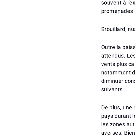
souvent à l'e
promenades e
Brouillard, n
Outre la bai
attendus. Les
vents plus ca
notamment dan
diminuer cons
suivants.
De plus, une 
pays durant l
les zones aut
averses. Bien