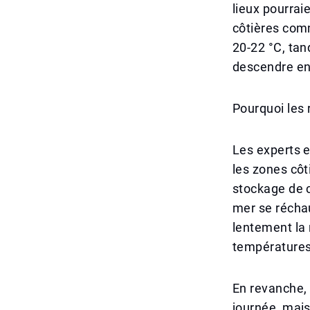
lieux pourrai
côtières com
20-22 °C, ta
descendre en
Pourquoi les 
Les experts 
les zones côt
stockage de c
mer se réchau
lentement la n
températures
En revanche, 
journée, mai