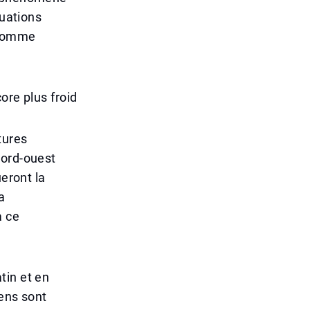
tuations
 comme
ore plus froid
tures
nord-ouest
ueront la
a
à ce
tin et en
gens sont