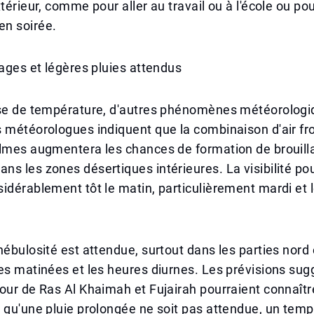
xtérieur, comme pour aller au travail ou à l'école ou po
n soirée.
uages et légères pluies attendus
sse de température, d'autres phénomènes météorologi
 météorologues indiquent que la combinaison d'air fro
lmes augmentera les chances de formation de brouilla
s les zones désertiques intérieures. La visibilité pou
idérablement tôt le matin, particulièrement mardi et l
nébulosité est attendue, surtout dans les parties nord 
es matinées et les heures diurnes. Les prévisions su
our de Ras Al Khaimah et Fujairah pourraient connaîtr
 qu'une pluie prolongée ne soit pas attendue, un tem