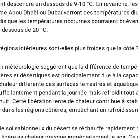
ent descendre en dessous de 9-10 °C. En revanche, les 
me Abou Dhabi ou Dubaï verront des températures diu
ndis que les températures nocturnes pourraient brièv
 dessous de 20 °C.
régions intérieures sont-elles plus froides que la côte 
en météorologie suggèrent que la différence de tempé
ières et désertiques est principalement due à la capac
haleur différente des surfaces terrestres et aquatique
ffe lentement pendant la journée mais refroidit tout 
uit. Cette libération lente de chaleur contribue à stabi
 dans les régions côtières, empêchant un refroidisse
le sol sablonneux du désert se réchauffe rapidement 
s libère sa chaleur presque immédiatement le soir. 