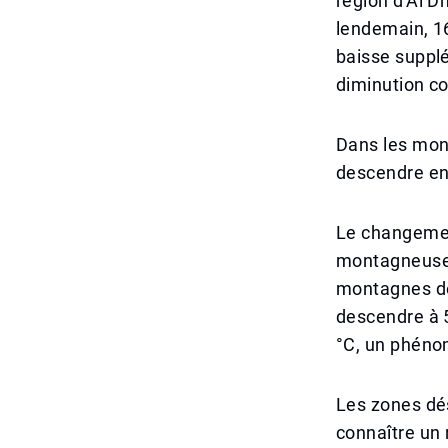
région d'Al D
lendemain, 16
baisse supplé
diminution co
Dans les mont
descendre en
Le changemen
montagneuses 
montagnes de
descendre à 
°C, un phénom
Les zones dé
connaître un 