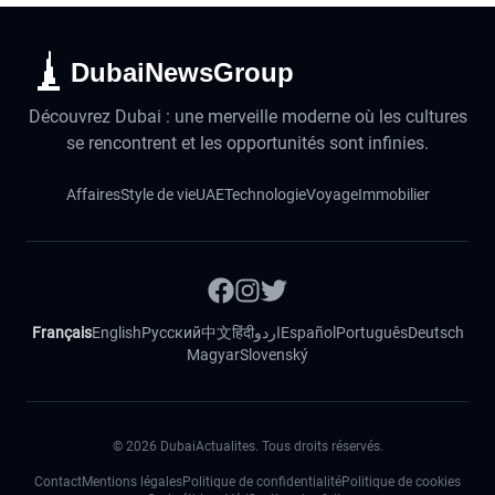
DubaiNewsGroup
Découvrez Dubai : une merveille moderne où les cultures
se rencontrent et les opportunités sont infinies.
Affaires
Style de vie
UAE
Technologie
Voyage
Immobilier
Français
English
Русский
中文
हिंदी
اردو
Español
Português
Deutsch
Magyar
Slovenský
©
2026
DubaiActualites. Tous droits réservés.
Contact
Mentions légales
Politique de confidentialité
Politique de cookies