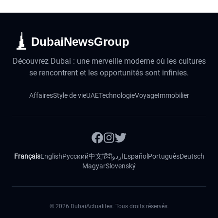
DubaiNewsGroup
Découvrez Dubai : une merveille moderne où les cultures
se rencontrent et les opportunités sont infinies.
Affaires
Style de vie
UAE
Technologie
Voyage
Immobilier
Français
English
Русский
中文
हिंदी
اردو
Español
Português
Deutsch
Magyar
Slovenský
©
2026
DubaiActualites. Tous droits réservés.