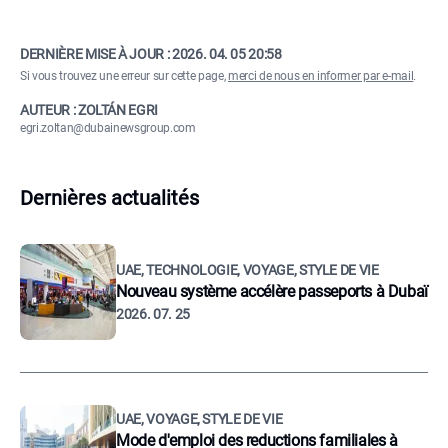
DERNIÈRE MISE À JOUR :
2026. 04. 05 20:58
Si vous trouvez une erreur sur cette page,
merci de nous en informer par e-mail
.
AUTEUR : ZOLTÁN EGRI
egri.zoltan@dubainewsgroup.com
Dernières actualités
UAE, TECHNOLOGIE, VOYAGE, STYLE DE VIE
Nouveau système accélère passeports à Dubaï
2026. 07. 25
UAE, VOYAGE, STYLE DE VIE
Mode d'emploi des reductions familiales à