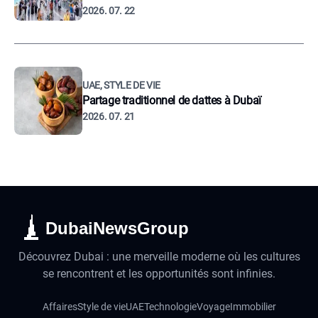
2026. 07. 22
UAE, STYLE DE VIE
Partage traditionnel de dattes à Dubaï
2026. 07. 21
DubaiNewsGroup
Découvrez Dubai : une merveille moderne où les cultures
se rencontrent et les opportunités sont infinies.
Affaires
Style de vie
UAE
Technologie
Voyage
Immobilier