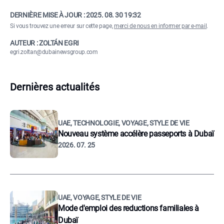
DERNIÈRE MISE À JOUR :
2025. 08. 30 19:32
Si vous trouvez une erreur sur cette page,
merci de nous en informer par e-mail
.
AUTEUR : ZOLTÁN EGRI
egri.zoltan@dubainewsgroup.com
Dernières actualités
UAE, TECHNOLOGIE, VOYAGE, STYLE DE VIE
Nouveau système accélère passeports à Dubaï
2026. 07. 25
UAE, VOYAGE, STYLE DE VIE
Mode d'emploi des reductions familiales à
Dubaï