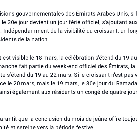
cisions gouvernementales des Émirats Arabes Unis, s
 le 30e jour devient un jour férié officiel, s'ajoutant a
itr. Indépendamment de la visibilité du croissant, un l
sidents de la nation.
t est visible le 18 mars, la célébration s'étend du 19 a
nche fait partie du week-end officiel des Émirats, la
e s’étend du 19 au 22 mars. Si le croissant n'est pas vi
e le 20 mars, mais le 19 mars, le 30e jour du Ramadan
t ainsi également aux résidents un congé de quatre jou
rantit que la conclusion du mois de jeûne offre toujo
nité et sereine vers la période festive.