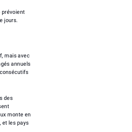
p prévoient
e jours.
if, mais avec
ongés annuels
 consécutifs
ts des
sent
aux monte en
 et les pays