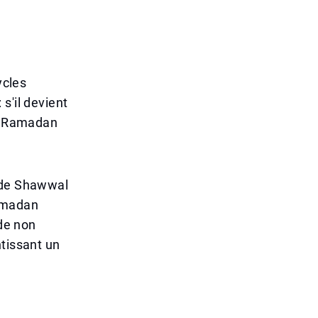
e
ycles
s'il devient
le Ramadan
t de Shawwal
Ramadan
ide non
ntissant un