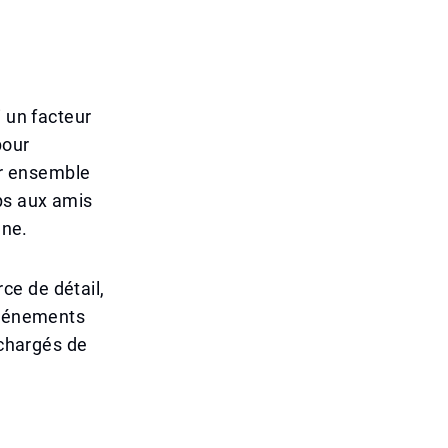
i un facteur
pour
er ensemble
ps aux amis
nne.
ce de détail,
 événements
 chargés de