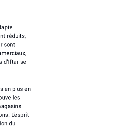
adapte
t réduits,
r sont
ommerciaux,
 d'Iftar se
s en plus en
nouvelles
magasins
ns. L'esprit
tion du