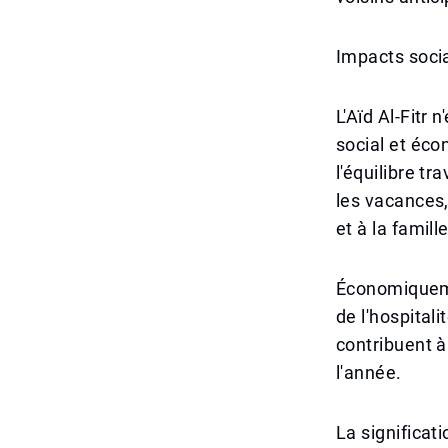
Impacts soci
L'Aïd Al-Fitr
social et éco
l'équilibre t
les vacances,
et à la famil
Économiqueme
de l'hospital
contribuent à
l'année.
La significati