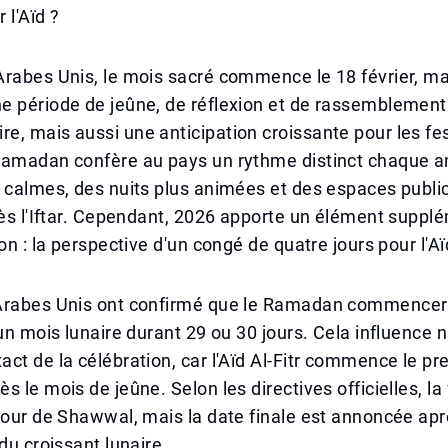
 l'Aïd ?
Arabes Unis, le mois sacré commence le 18 février, m
e période de jeûne, de réflexion et de rassemblement
, mais aussi une anticipation croissante pour les fest
Ramadan confère au pays un rythme distinct chaque a
 calmes, des nuits plus animées et des espaces publi
rès l'Iftar. Cependant, 2026 apporte un élément suppl
on : la perspective d'un congé de quatre jours pour l'Aïd
Arabes Unis ont confirmé que le Ramadan commencer
 un mois lunaire durant 29 ou 30 jours. Cela influence 
ct de la célébration, car l'Aïd Al-Fitr commence le pr
s le mois de jeûne. Selon les directives officielles, l
jour de Shawwal, mais la date finale est annoncée ap
du croissant lunaire.