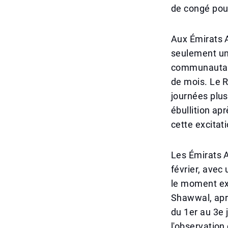
de congé pour
Aux Émirats 
seulement un
communautaire
de mois. Le 
journées plus
ébullition ap
cette excitati
Les Émirats 
février, avec
le moment exa
Shawwal, aprè
du 1er au 3e 
l'observation 