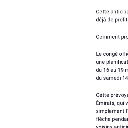
Cette anticip
déjà de profi
Comment prol
Le congé offic
une planifica
du 16 au 19 m
du samedi 14
Cette prévoya
Émirats, qui 
simplement l
flèche pendan
voisins antic