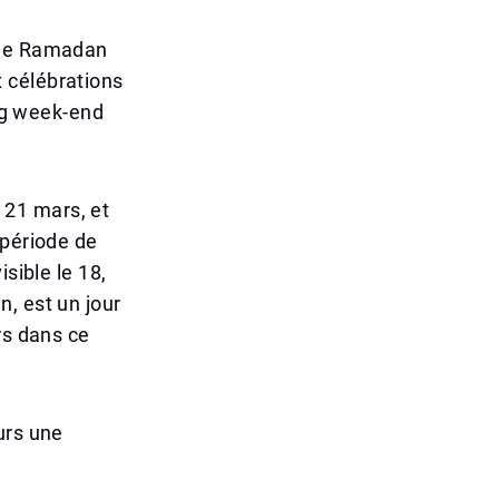
i le Ramadan
ux célébrations
ong week-end
u 21 mars, et
 période de
sible le 18,
, est un jour
rs dans ce
urs une