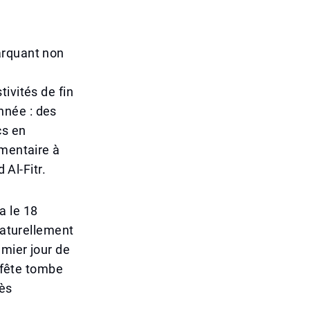
arquant non
ivités de fin
nnée : des
cs en
émentaire à
 Al-Fitr.
a le 18
naturellement
emier jour de
a fête tombe
rès