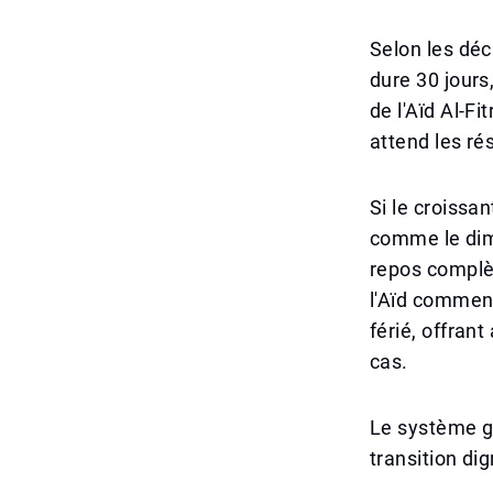
Selon les dé
dure 30 jours,
de l'Aïd Al-F
attend les ré
Si le croissan
comme le dima
repos complèt
l'Aïd commenc
férié, offran
cas.
Le système ga
transition dig