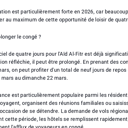
ation est particulièrement forte en 2026, car beaucou
ter au maximum de cette opportunité de loisir de quatr
onger le congé ?
iel de quatre jours pour l'Aïd Al-Fitr est déjà significat
tion réfléchie, il peut être prolongé. En prenant des c
ars, on peut profiter d'un total de neuf jours de repos
 mars au dimanche 22 mars.
nce est particulièrement populaire parmi les résiden
voyagent, organisent des réunions familiales ou saisis
'occasion de se détendre. La demande de vols région
t cette période, les hôtels se remplissent rapidement,
ipent l'afflux de voyageurs en congé.