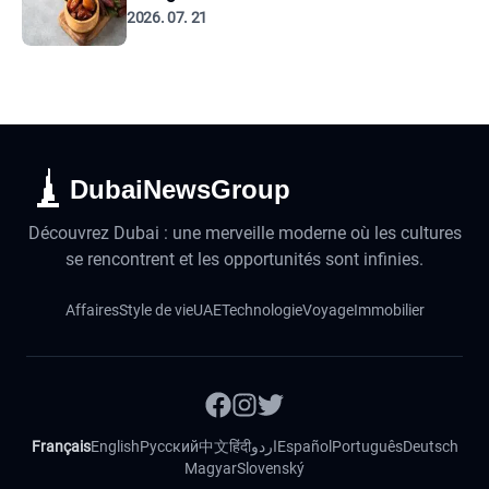
2026. 07. 21
DubaiNewsGroup
Découvrez Dubai : une merveille moderne où les cultures
se rencontrent et les opportunités sont infinies.
Affaires
Style de vie
UAE
Technologie
Voyage
Immobilier
Français
English
Русский
中文
हिंदी
اردو
Español
Português
Deutsch
Magyar
Slovenský