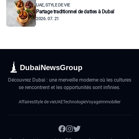
UAE, STYLE DE VIE
Partage traditionnel de dattes à Dubaï
2026. 07. 21
DubaiNewsGroup
Découvrez Dubai : une merveille moderne où les cultures
se rencontrent et les opportunités sont infinies.
Affaires
Style de vie
UAE
Technologie
Voyage
Immobilier