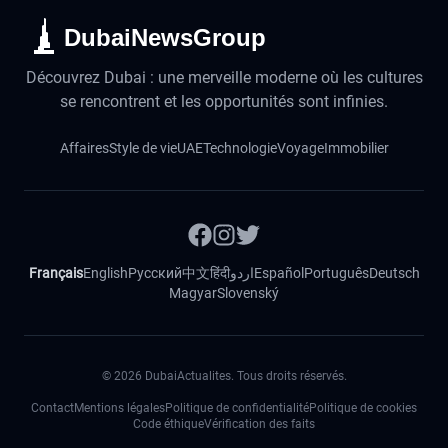
DubaiNewsGroup
Découvrez Dubai : une merveille moderne où les cultures
se rencontrent et les opportunités sont infinies.
Affaires
Style de vie
UAE
Technologie
Voyage
Immobilier
Français
English
Русский
中文
हिंदी
اردو
Español
Português
Deutsch
Magyar
Slovenský
©
2026
DubaiActualites. Tous droits réservés.
Contact
Mentions légales
Politique de confidentialité
Politique de cookies
Code éthique
Vérification des faits