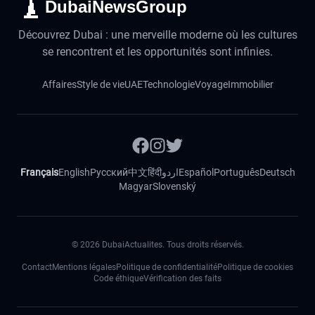
DubaiNewsGroup
Découvrez Dubai : une merveille moderne où les cultures
se rencontrent et les opportunités sont infinies.
Affaires
Style de vie
UAE
Technologie
Voyage
Immobilier
Français
English
Русский
中文
हिंदी
اردو
Español
Português
Deutsch
Magyar
Slovenský
©
2026
DubaiActualites. Tous droits réservés.
Contact
Mentions légales
Politique de confidentialité
Politique de cookies
Code éthique
Vérification des faits