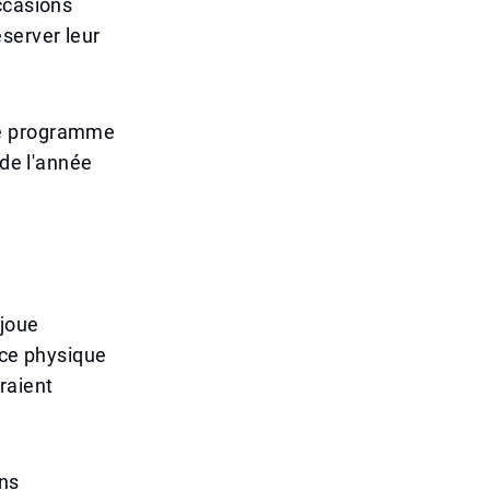
ccasions
server leur
de programme
 de l'année
 joue
nce physique
raient
ons