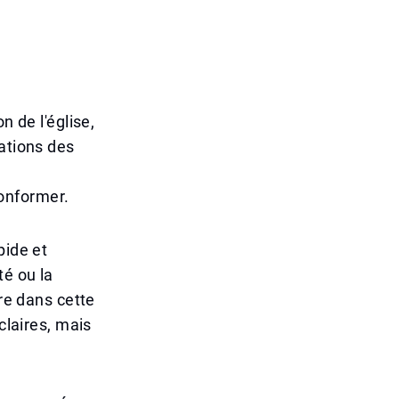
n de l'église,
rations des
onformer.
pide et
té ou la
ère dans cette
claires, mais