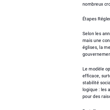
nombreux cro
Étapes Régle
Selon les ann
mais une cons
églises, la 
gouvernement
Le modèle opé
efficace, sur
stabilité soc
logique : les
pour des rais