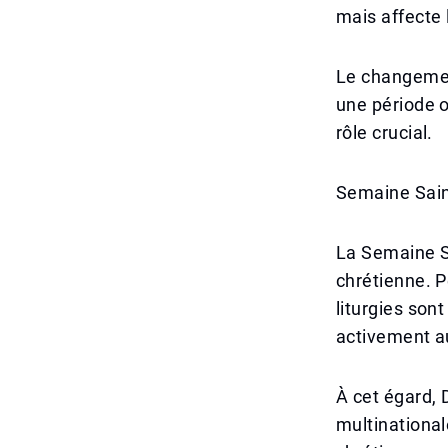
mais affecte 
Le changemen
une période o
rôle crucial.
Semaine Sain
La Semaine Sa
chrétienne. P
liturgies son
activement 
À cet égard, D
multinational