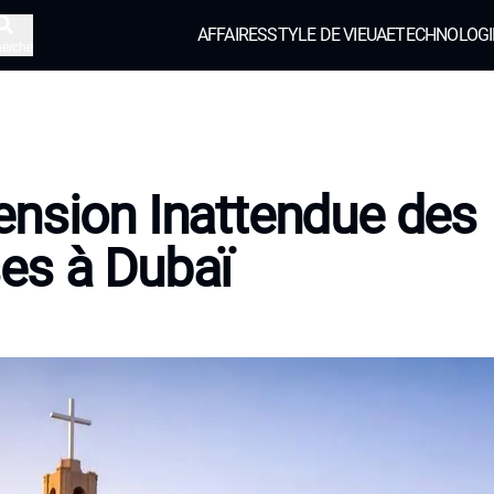
AFFAIRES
STYLE DE VIE
UAE
TECHNOLOGI
herche
nsion Inattendue des
es à Dubaï