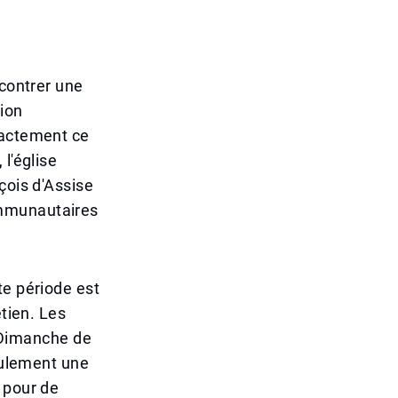
ncontrer une
tion
xactement ce
l'église
çois d'Assise
ommunautaires
te période est
étien. Les
 Dimanche de
seulement une
 pour de