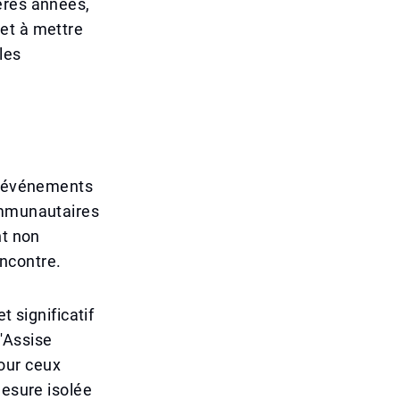
ères années,
et à mettre
les
es événements
ommunautaires
nt non
ncontre.
t significatif
d'Assise
our ceux
mesure isolée