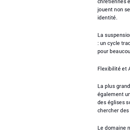
chrétiennes e
jouent non se
identité.
La suspensio
: un cycle tr
pour beaucou
Flexibilité e
La plus grand
également un 
des églises 
chercher des 
Le domaine nu