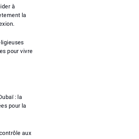
ider à
ètement la
exion.
ligieuses
es pour vivre
ubaï : la
ées pour la
contrôle aux