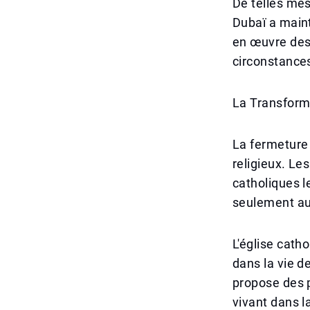
De telles mes
Dubaï a maint
en œuvre des
circonstances
La Transform
La fermeture 
religieux. Le
catholiques l
seulement au
L'église cath
dans la vie de
propose des 
vivant dans l