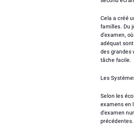
second écran 
Cela a créé 
familles. Du 
d'examen, où 
adéquat sont
des grandes v
tâche facile.
Les Systèmes
Selon les écol
examens en li
d'examen numé
précédentes.