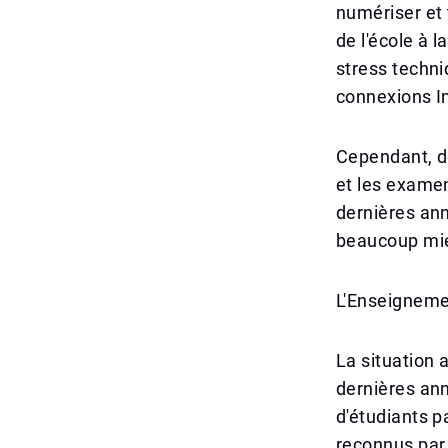
numériser et 
de l'école à 
stress techni
connexions In
Cependant, d
et les exame
dernières an
beaucoup mieu
L'Enseigneme
La situation a
dernières ann
d'étudiants p
reconnus par 