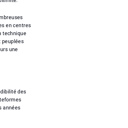
oximité.
nombreuses
es en centres
en technique
t peuplées
ours une
dibilité des
lateformes
es années