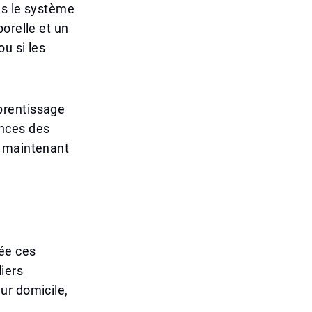
ns le système
orelle et un
u si les
prentissage
ences des
t maintenant
mée ces
iers
ur domicile,