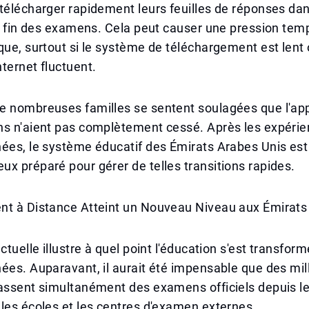
télécharger rapidement leurs feuilles de réponses da
la fin des examens. Cela peut causer une pression temp
que, surtout si le système de téléchargement est lent o
ternet fluctuent.
e nombreuses familles se sentent soulagées que l'ap
ns n'aient pas complètement cessé. Après les expéri
nées, le système éducatif des Émirats Arabes Unis es
x préparé pour gérer de telles transitions rapides.
nt à Distance Atteint un Nouveau Niveau aux Émirats
ctuelle illustre à quel point l'éducation s'est transfor
ées. Auparavant, il aurait été impensable que des mill
assent simultanément des examens officiels depuis le
les écoles et les centres d'examen externes.