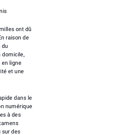
nis
milles ont dû
En raison de
s du
 domicile,
 en ligne
ité et une
apide dans le
ion numérique
ées à des
examens
u sur des