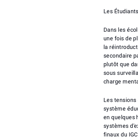
Les Étudiants
Dans les écol
une fois de p
la réintroduc
secondaire p
plutôt que da
sous surveill
charge menta
Les tensions 
système éduca
en quelques h
systèmes d'e
finaux du IGC