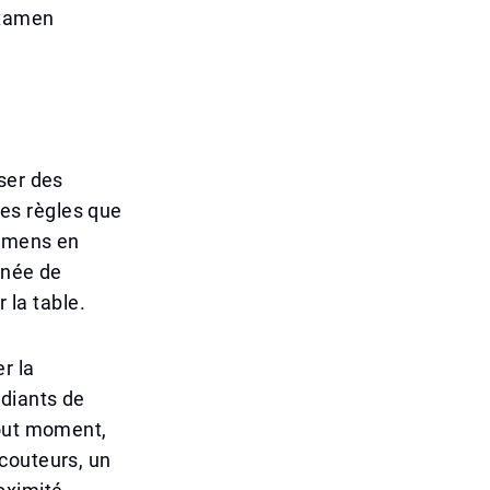
examen
ser des
es règles que
xamens en
nnée de
 la table.
r la
udiants de
tout moment,
couteurs, un