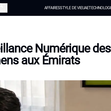
AFFAIRES
STYLE DE VIE
UAE
TECHNOLOGI
herche
illance Numérique des
ens aux Émirats