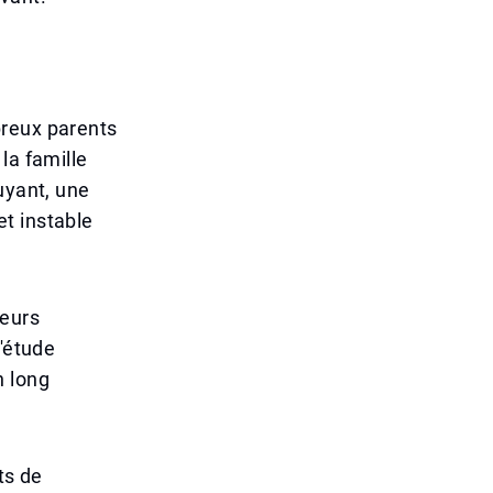
breux parents
la famille
uyant, une
t instable
ieurs
d'étude
n long
ts de