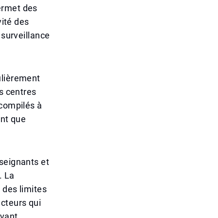
ermet des
vité des
 surveillance
ulièrement
es centres
 compilés à
ant que
seignants et
. La
 des limites
cteurs qui
vant.