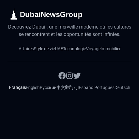
DubaiNewsGroup
Découvrez Dubai : une merveille moderne où les cultures
se rencontrent et les opportunités sont infinies.
Affaires
Style de vie
UAE
Technologie
Voyage
Immobilier
Français
English
Русский
中文
हिंदी
اردو
Español
Português
Deutsch
Magyar
Slovenský
©
2026
DubaiActualites. Tous droits réservés.
Contact
Mentions légales
Politique de confidentialité
Politique de cookies
Code éthique
Vérification des faits