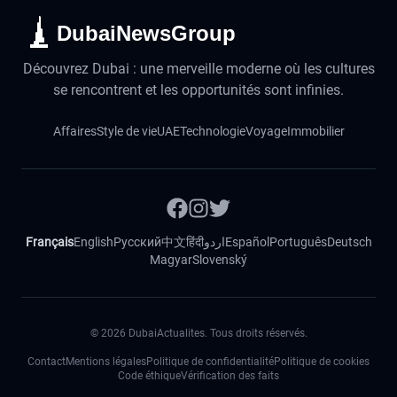
DubaiNewsGroup
Découvrez Dubai : une merveille moderne où les cultures
se rencontrent et les opportunités sont infinies.
Affaires
Style de vie
UAE
Technologie
Voyage
Immobilier
Français
English
Русский
中文
हिंदी
اردو
Español
Português
Deutsch
Magyar
Slovenský
©
2026
DubaiActualites. Tous droits réservés.
Contact
Mentions légales
Politique de confidentialité
Politique de cookies
Code éthique
Vérification des faits