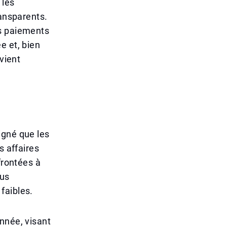
 les
ransparents.
es paiements
e et, bien
vient
igné que les
s affaires
frontées à
lus
faibles.
nnée, visant