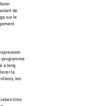
iorer
autant de
ge sur le
logement.
e expression
 du programme
té à long
iorer la
nfants, les
Arabes Unis