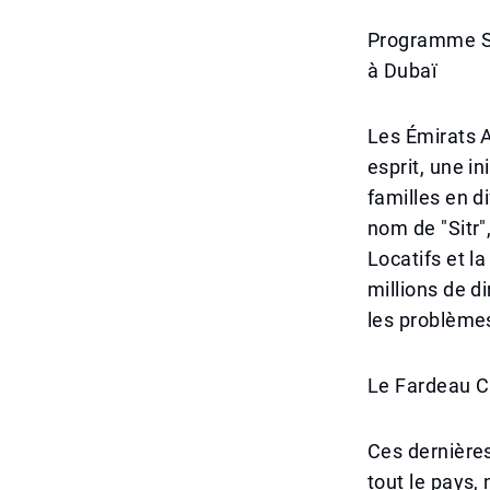
Programme Sit
à Dubaï
Les Émirats A
esprit, une in
familles en d
nom de "Sitr"
Locatifs et 
millions de d
les problèmes
Le Fardeau C
Ces dernière
tout le pays