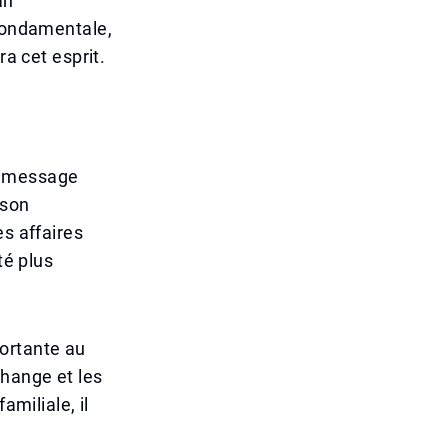
an
 fondamentale,
ra cet esprit.
un message
 son
es affaires
té plus
ortante au
change et les
amiliale, il