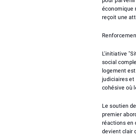
pour parveni
économique ma
reçoit une at
Renforcement
L'initiative 
social comple
logement est 
judiciaires e
cohésive où 
Le soutien d
premier abord
réactions en c
devient clair 