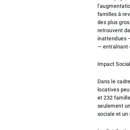
l'augmentatio
familles à re
des plus gros
retrouvent da
inattendues —
— entraînant
Impact Social 
Dans le cadr
locatives peu
et 232 famille
seulement un
sociale et un