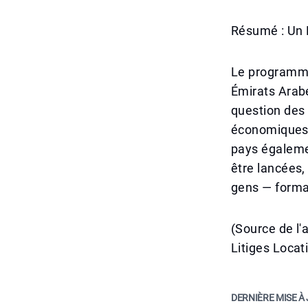
Résumé : Un 
Le programme
Émirats Arabe
question des
économiques 
pays égalemen
être lancées,
gens — forman
(Source de l
Litiges Locat
DERNIÈRE MISE À 