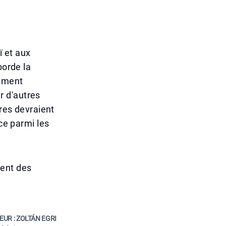
ï et aux
borde la
lement
r d'autres
ires devraient
nce parmi les
ment des
EUR : ZOLTÁN EGRI