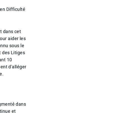
en Difficulté
t dans cet
pour aider les
onnu sous le
t des Litiges
ant 10
ent d'alléger
e.
ugmenté dans
tinue et