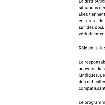
La distributio
situations de
Elles tienne
en retard, de
sûr, des docu
véritablement
Rôle de la Ju
Le responsabl
activités du 
juridiques. L
des difficult
compatissante
Le programme 