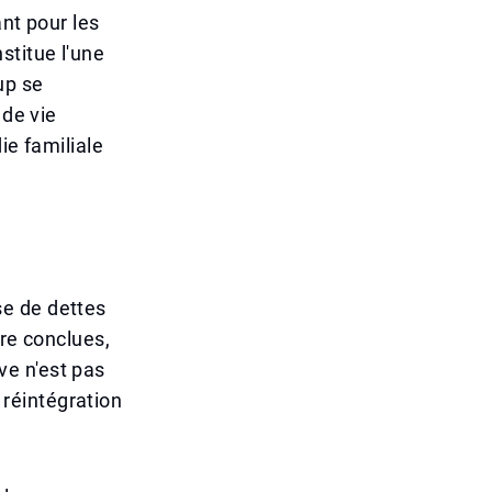
nt pour les
stitue l'une
up se
 de vie
ie familiale
se de dettes
tre conclues,
ive n'est pas
réintégration