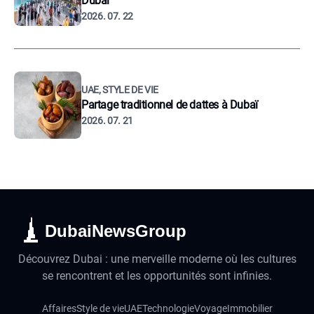
Dubaï
2026. 07. 22
UAE, STYLE DE VIE
Partage traditionnel de dattes à Dubaï
2026. 07. 21
DubaiNewsGroup
Découvrez Dubai : une merveille moderne où les cultures
se rencontrent et les opportunités sont infinies.
Affaires
Style de vie
UAE
Technologie
Voyage
Immobilier