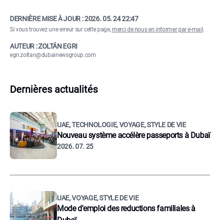
DERNIÈRE MISE À JOUR :
2026. 05. 24 22:47
Si vous trouvez une erreur sur cette page,
merci de nous en informer par e-mail
.
AUTEUR : ZOLTÁN EGRI
egri.zoltan@dubainewsgroup.com
Dernières actualités
UAE, TECHNOLOGIE, VOYAGE, STYLE DE VIE
Nouveau système accélère passeports à Dubaï
2026. 07. 25
UAE, VOYAGE, STYLE DE VIE
Mode d'emploi des reductions familiales à