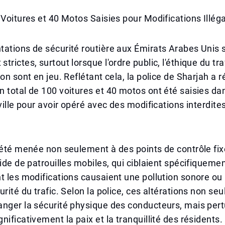
 Voitures et 40 Motos Saisies pour Modifications Illég
ations de sécurité routière aux Émirats Arabes Unis 
rictes, surtout lorsque l'ordre public, l'éthique du tra
ion sont en jeu. Reflétant cela, la police de Sharjah 
 total de 100 voitures et 40 motos ont été saisies da
 ville pour avoir opéré avec des modifications interdite
 été menée non seulement à des points de contrôle fix
aide de patrouilles mobiles, qui ciblaient spécifiquemen
t les modifications causaient une pollution sonore ou
urité du trafic. Selon la police, ces altérations non se
anger la sécurité physique des conducteurs, mais per
nificativement la paix et la tranquillité des résidents.