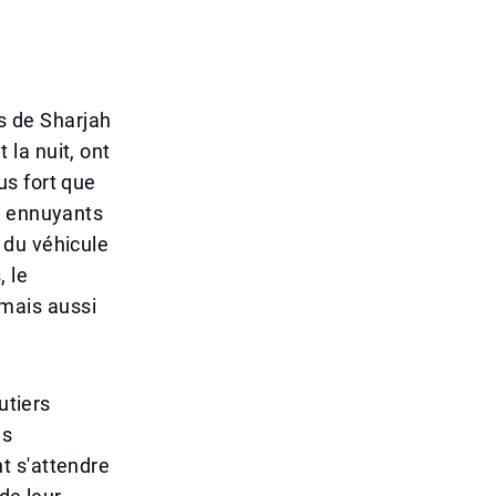
ls de Sharjah
la nuit, ont
us fort que
t ennuyants
 du véhicule
, le
mais aussi
utiers
es
t s'attendre