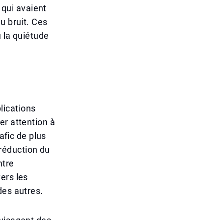
 qui avaient
u bruit. Ces
 la quiétude
plications
er attention à
afic de plus
 réduction du
ntre
ers les
des autres.