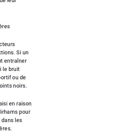
de leur
ères
ucteurs
tions. Si un
ut entraîner
le bruit
ortif ou de
ints noirs.
aisi en raison
 dirhams pour
a dans les
ères.