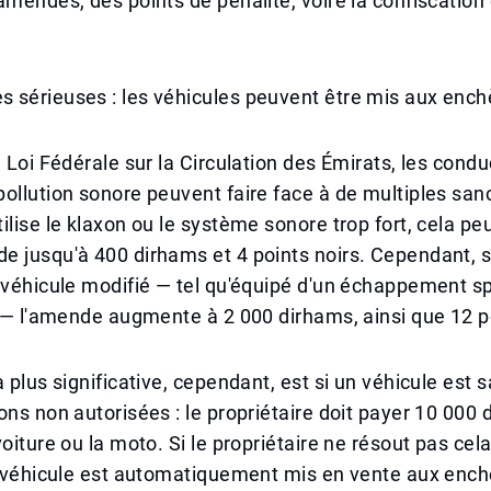
amendes, des points de pénalité, voire la confiscation 
 sérieuses : les véhicules peuvent être mis aux ench
a Loi Fédérale sur la Circulation des Émirats, les cond
ollution sonore peuvent faire face à de multiples sanc
ilise le klaxon ou le système sonore trop fort, cela pe
 jusqu'à 400 dirhams et 4 points noirs. Cependant, si 
 véhicule modifié — tel qu'équipé d'un échappement sp
l — l'amende augmente à 2 000 dirhams, ainsi que 12 po
 plus significative, cependant, est si un véhicule est s
ons non autorisées : le propriétaire doit payer 10 000
voiture ou la moto. Si le propriétaire ne résout pas cel
e véhicule est automatiquement mis en vente aux ench