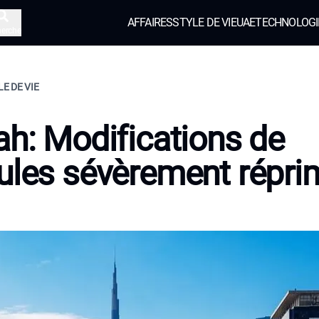
AFFAIRES
STYLE DE VIE
UAE
TECHNOLOGI
herche
LE DE VIE
ah: Modifications de
ules sévèrement répr