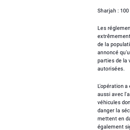
Sharjah : 100
Les réglement
extrêmement st
de la populat
annoncé qu'un
parties de la
autorisées.
L'opération a
aussi avec l'
véhicules don
danger la séc
mettent en d
également sig