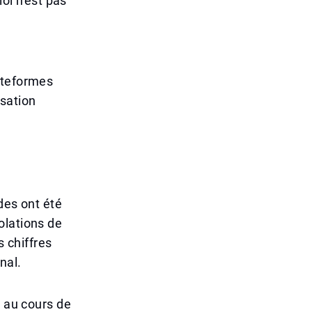
oi n'est pas
ateformes
isation
des ont été
olations de
s chiffres
nal.
r au cours de