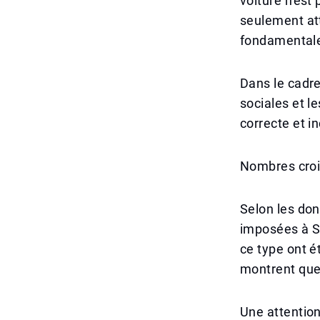
voiture n'est 
seulement att
fondamentale
Dans le cadre
sociales et le
correcte et i
Nombres crois
Selon les don
imposées à Sh
ce type ont ét
montrent que
Une attention