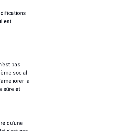
difications
i est
n'est pas
lème social
'améliorer la
e sûre et
dre qu'une