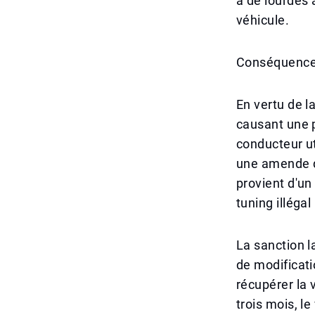
à de lourdes 
véhicule.
Conséquences
En vertu de l
causant une p
conducteur ut
une amende de
provient d'un
tuning illéga
La sanction la
de modificati
récupérer la 
trois mois, l