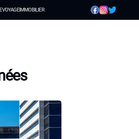
E
VOYAGE
IMMOBILIER
imées