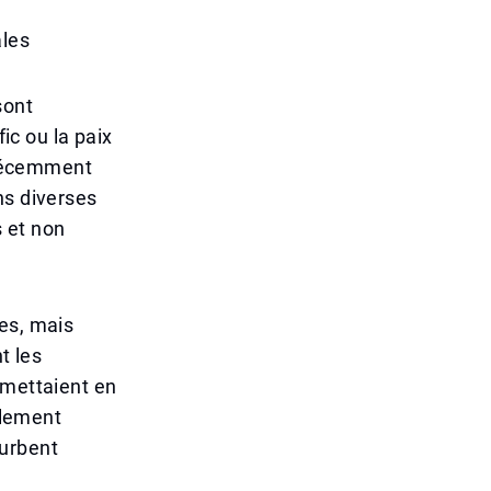
ales
sont
fic ou la paix
a récemment
ns diverses
s et non
es, mais
t les
 mettaient en
ulement
turbent