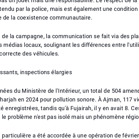
pas un jouet mais une responsabilité. Le respect de la l
endu par la police, mais est également une condition
 de la coexistence communautaire.
 de la campagne, la communication se fait via des pl
s médias locaux, soulignant les différences entre l'util
ncorrecte des véhicules.
sants, inspections élargies
nées du Ministère de l'Intérieur, un total de 504 amen
arjah en 2024 pour pollution sonore. À Ajman, 117 vi
é enregistrées, tandis qu'à Fujairah, il y en avait 8. Ce
 le problème n'est pas isolé mais un phénomène régio
 particulière a été accordée à une opération de févrie