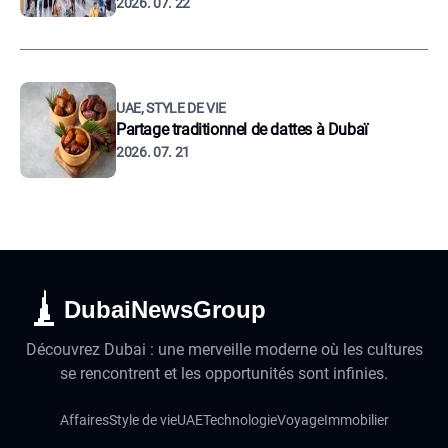
2026. 07. 22
UAE, STYLE DE VIE
Partage traditionnel de dattes à Dubaï
2026. 07. 21
DubaiNewsGroup
Découvrez Dubai : une merveille moderne où les cultures
se rencontrent et les opportunités sont infinies.
Affaires
Style de vie
UAE
Technologie
Voyage
Immobilier