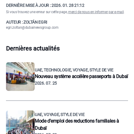
DERNIÈRE MISE À JOUR :
2026. 01. 28 21:12
Si vous trouvez une erreur sur cette page,
merci de nous en informer par e-mail
.
AUTEUR : ZOLTÁN EGRI
egri.zoltan@dubainewsgroup.com
Dernières actualités
UAE, TECHNOLOGIE, VOYAGE, STYLE DE VIE
Nouveau système accélère passeports à Dubaï
2026. 07. 25
UAE, VOYAGE, STYLE DE VIE
Mode d'emploi des reductions familiales à
Dubaï