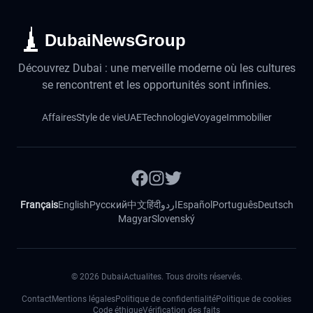
DubaiNewsGroup
Découvrez Dubai : une merveille moderne où les cultures
se rencontrent et les opportunités sont infinies.
Affaires
Style de vie
UAE
Technologie
Voyage
Immobilier
Français
English
Русский
中文
हिंदी
اردو
Español
Português
Deutsch
Magyar
Slovenský
©
2026
DubaiActualites. Tous droits réservés.
Contact
Mentions légales
Politique de confidentialité
Politique de cookies
Code éthique
Vérification des faits