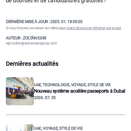
de bourses et de candidatures gratuites !
DERNIÈRE MISE À JOUR :
2025. 01. 18 09:20
Si vous trouvez une erreur sur cette page,
merci de nous en informer par e-mail
.
AUTEUR : ZOLTÁN EGRI
egri.zoltan@dubainewsgroup.com
Dernières actualités
UAE, TECHNOLOGIE, VOYAGE, STYLE DE VIE
Nouveau système accélère passeports à Dubaï
2026. 07. 25
UAE, VOYAGE, STYLE DE VIE