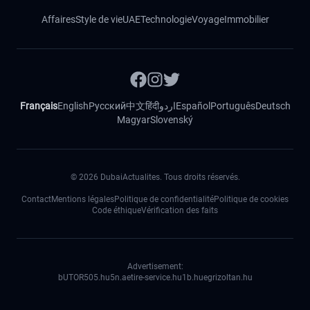
Affaires
Style de vie
UAE
Technologie
Voyage
Immobilier
Français
English
Русский
中文
हिंदी
اردو
Español
Português
Deutsch
Magyar
Slovenský
©
2026
DubaiActualites. Tous droits réservés.
Contact
Mentions légales
Politique de confidentialité
Politique de cookies
Code éthique
Vérification des faits
Advertisement:
bUTOR5
05.hu
5n.ae
tire-service.hu
1b.hu
egrizoltan.hu