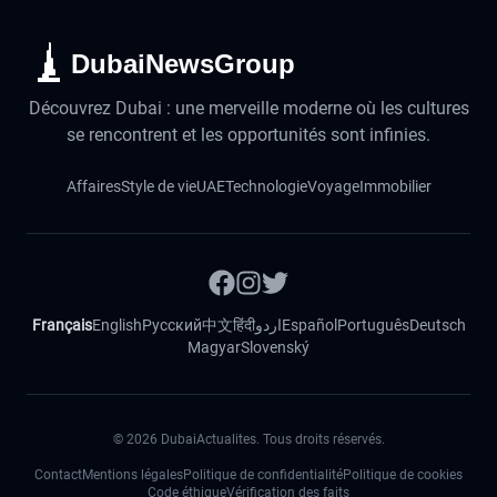
DubaiNewsGroup
Découvrez Dubai : une merveille moderne où les cultures
se rencontrent et les opportunités sont infinies.
Affaires
Style de vie
UAE
Technologie
Voyage
Immobilier
Français
English
Русский
中文
हिंदी
اردو
Español
Português
Deutsch
Magyar
Slovenský
©
2026
DubaiActualites. Tous droits réservés.
Contact
Mentions légales
Politique de confidentialité
Politique de cookies
Code éthique
Vérification des faits