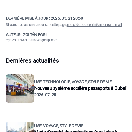
DERNIÈRE MISE À JOUR :
2025. 05. 21 20:50
Si vous trouvez une erreur sur cette page,
merci de nous en informer par e-mail
.
AUTEUR : ZOLTÁN EGRI
egri.zoltan@dubainewsgroup.com
Dernières actualités
UAE, TECHNOLOGIE, VOYAGE, STYLE DE VIE
Nouveau système accélère passeports à Dubaï
2026. 07. 25
UAE, VOYAGE, STYLE DE VIE