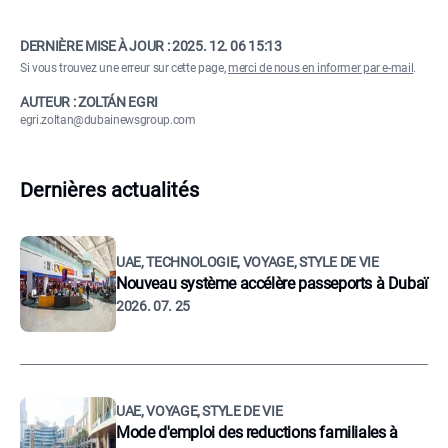
DERNIÈRE MISE À JOUR :
2025. 12. 06 15:13
Si vous trouvez une erreur sur cette page,
merci de nous en informer par e-mail
.
AUTEUR : ZOLTÁN EGRI
egri.zoltan@dubainewsgroup.com
Dernières actualités
UAE, TECHNOLOGIE, VOYAGE, STYLE DE VIE
Nouveau système accélère passeports à Dubaï
2026. 07. 25
UAE, VOYAGE, STYLE DE VIE
Mode d'emploi des reductions familiales à