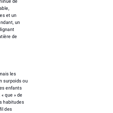
iminué de
able,
es et un
endant, un
lignant
atière de
mais les
n surpoids ou
des enfants
 « que » de
es habitudes
il des