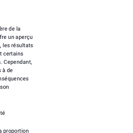
ère de la
fre un aperçu
 les résultats
t certains
s. Cependant,
s à de
conséquences
 son
ité
a proportion