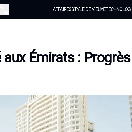
AFFAIRES
STYLE DE VIE
UAE
TECHNOLOGI
herche
 aux Émirats : Progrès