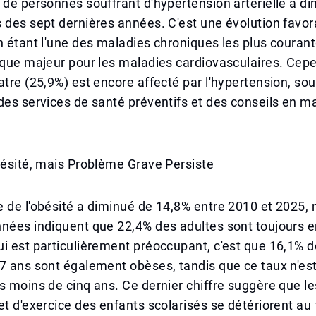
 de personnes souffrant d'hypertension artérielle a d
 des sept dernières années. C'est une évolution favor
n étant l'une des maladies chroniques les plus courant
sque majeur pour les maladies cardiovasculaires. Cep
atre (25,9%) est encore affecté par l'hypertension, sou
des services de santé préventifs et des conseils en m
bésité, mais Problème Grave Persiste
 de l'obésité a diminué de 14,8% entre 2010 et 2025, 
nées indiquent que 22,4% des adultes sont toujours e
i est particulièrement préoccupant, c'est que 16,1% 
7 ans sont également obèses, tandis que ce taux n'est
s moins de cinq ans. Ce dernier chiffre suggère que l
et d'exercice des enfants scolarisés se détériorent au f