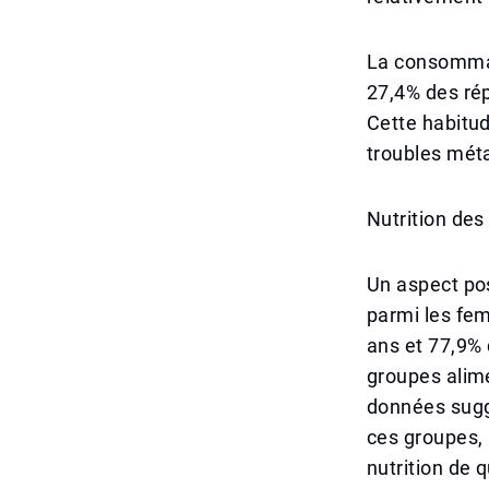
La consommat
27,4% des ré
Cette habitud
troubles métab
Nutrition de
Un aspect pos
parmi les fe
ans et 77,9%
groupes alime
données suggè
ces groupes, 
nutrition de q