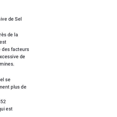
ive de Sel
rès de la
est
e des facteurs
 excessive de
amines.
el se
ment plus de
852
qui est