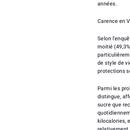
années.
Carence en V
Selon l'enquê
moitié (49,3%
particulièrem
de style de vi
protections s
Parmi les pr
distingue, a
sucre que re
quotidiennem
kilocalories,
relativement