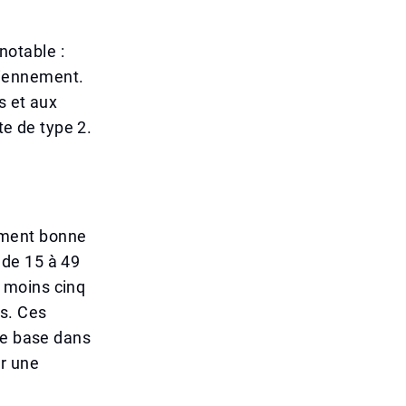
otable :
diennement.
s et aux
te de type 2.
vement bonne
 de 15 à 49
 moins cinq
es. Ces
de base dans
ur une