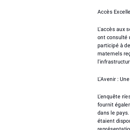
Accès Excell
L'accès aux s
ont consulté 
participé à d
maternels reç
l'infrastructu
L'Avenir : Un
L'enquête n'e
fournit égale
dans le pays.
étaient dispo
représentatio