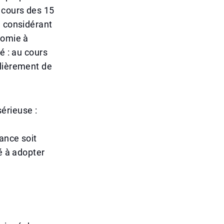
 cours des 15
n considérant
nomie à
é : au cours
ulièrement de
érieuse :
ance soit
é à adopter