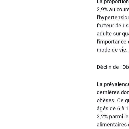
La proportion
2,9% au cours
l'hypertensio
facteur de ri
adulte sur qu
l'importance 
mode de vie.
Déclin de l'O
La prévalence
dernières don
obèses. Ce qu
âgés de 6 à 1
2,2% parmi le
alimentaires 