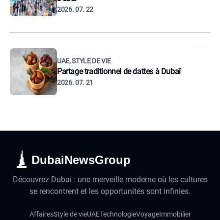
2026. 07. 22
UAE, STYLE DE VIE
Partage traditionnel de dattes à Dubaï
2026. 07. 21
DubaiNewsGroup
Découvrez Dubai : une merveille moderne où les cultures
se rencontrent et les opportunités sont infinies.
Affaires
Style de vie
UAE
Technologie
Voyage
Immobilier