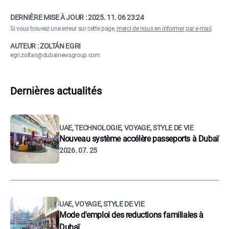
DERNIÈRE MISE À JOUR :
2025. 11. 06 23:24
Si vous trouvez une erreur sur cette page,
merci de nous en informer par e-mail
.
AUTEUR : ZOLTÁN EGRI
egri.zoltan@dubainewsgroup.com
Dernières actualités
UAE, TECHNOLOGIE, VOYAGE, STYLE DE VIE
Nouveau système accélère passeports à Dubaï
2026. 07. 25
UAE, VOYAGE, STYLE DE VIE
Mode d'emploi des reductions familiales à
Dubaï