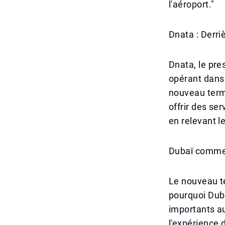
l'aéroport."
Dnata : Derri
Dnata, le pre
opérant dans 
nouveau term
offrir des se
en relevant l
Dubaï comme l
Le nouveau t
pourquoi Duba
importants a
l'expérience 