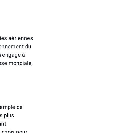
nies aériennes
tionnement du
s'engage à
asse mondiale,
xemple de
s plus
ant
e choix pour