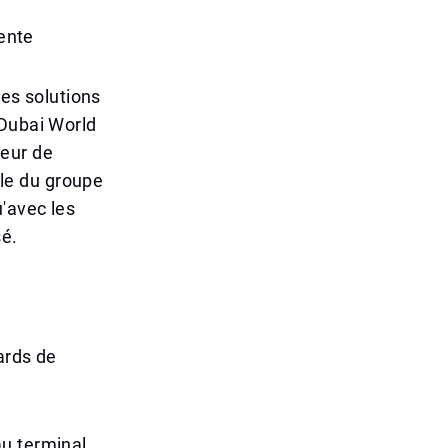
tente
les solutions
 Dubai World
teur de
ale du groupe
'avec les
sé.
ards de
au terminal