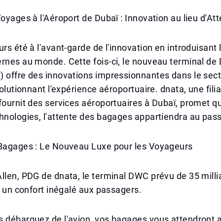
Voyages à l'Aéroport de Dubaï : Innovation au lieu d'At
urs été à l'avant-garde de l'innovation en introduisant 
rnes au monde. Cette fois-ci, le nouveau terminal de
) offre des innovations impressionnantes dans le sec
volutionnant l'expérience aéroportuaire. dnata, une fili
fournit des services aéroportuaires à Dubaï, promet qu
hnologies, l'attente des bagages appartiendra au pas
 Bagages : Le Nouveau Luxe pour les Voyageurs
llen, PDG de dnata, le terminal DWC prévu de 35 milli
ra un confort inégalé aux passagers.
s débarquez de l'avion, vos bagages vous attendront 