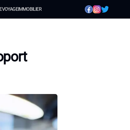
E
VOYAGE
IMMOBILIER
oport