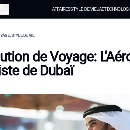
AFFAIRES
STYLE DE VIE
UAE
TECHNOLOGI
herche
OYAGE, STYLE DE VIE
ution de Voyage: L'Aér
iste de Dubaï