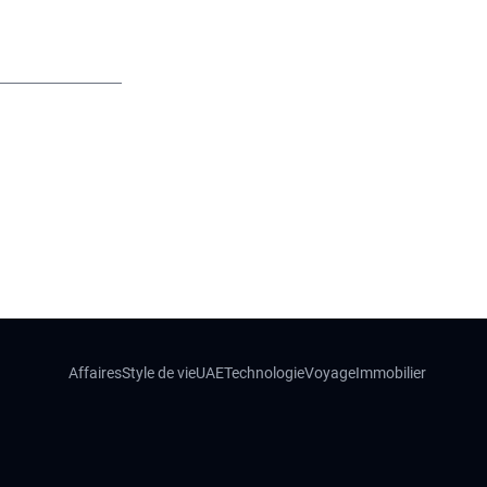
Affaires
Style de vie
UAE
Technologie
Voyage
Immobilier