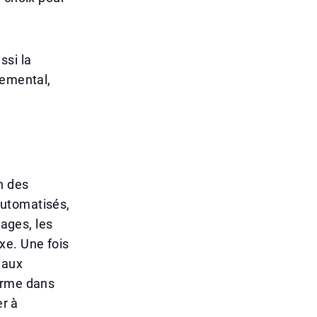
ssi la
nemental,
n des
automatisés,
gages, les
xe. Une fois
 aux
orme dans
er à