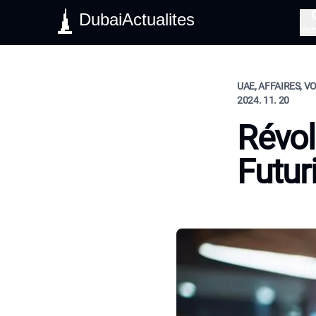
DubaiActualites
Rec
UAE, AFFAIRES, V
2024. 11. 20
Révol
Futur