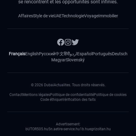
se rencontrent et les opportunités sont infinies.
Affaires
Style de vie
UAE
Technologie
Voyage
Immobilier
Français
English
Русский
中文
हिंदी
اردو
Español
Português
Deutsch
Magyar
Slovenský
©
2026
DubaiActualites. Tous droits réservés.
Contact
Mentions légales
Politique de confidentialité
Politique de cookies
Code éthique
Vérification des faits
Advertisement:
bUTOR5
05.hu
5n.ae
tire-service.hu
1b.hu
egrizoltan.hu