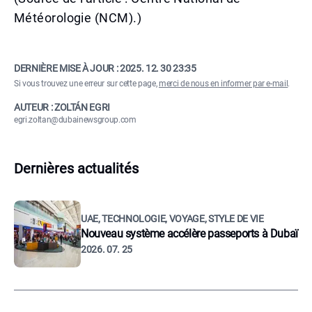
Météorologie (NCM).)
DERNIÈRE MISE À JOUR :
2025. 12. 30 23:35
Si vous trouvez une erreur sur cette page,
merci de nous en informer par e-mail
.
AUTEUR : ZOLTÁN EGRI
egri.zoltan@dubainewsgroup.com
Dernières actualités
UAE, TECHNOLOGIE, VOYAGE, STYLE DE VIE
Nouveau système accélère passeports à Dubaï
2026. 07. 25